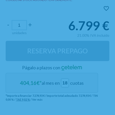
6.799
€
-
+
unidades
21.00%
IVA incluido
RESERVA PREPAGO
Págalo a plazos con
404,16
€*
al mes en
cuotas
*Importe a financiar
7.274,93 €
/
Importe total adeudado
7.274,93 €
/
TIN
0,00 %
/
TAE
9,02 %
/
Ver más