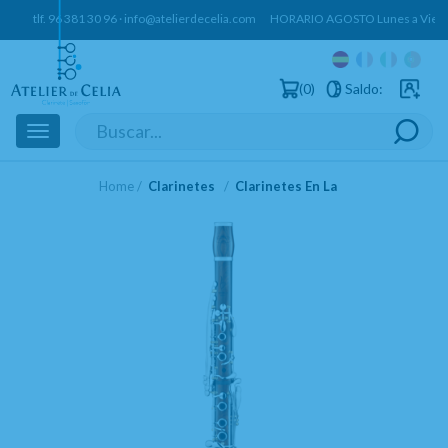
tlf.
96 381 30 96
·
info@atelierdecelia.com
HORARIO AGOSTO Lunes a Vierne
0
Saldo:
Usuarios 
Toggle
navigation
Home
Clarinetes
Clarinetes En La