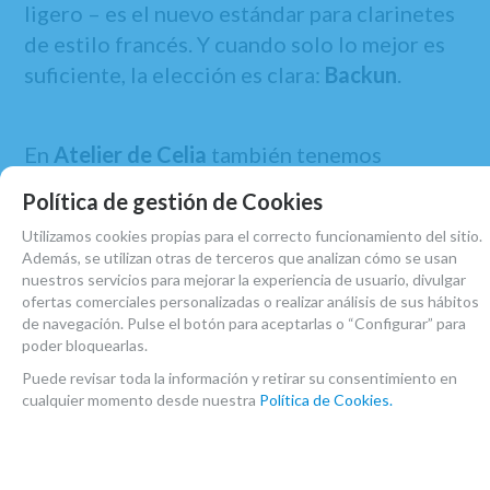
ligero – es el nuevo estándar para clarinetes
de estilo francés. Y cuando solo lo mejor es
suficiente, la elección es clara:
Backun
.
En
Atelier de Celia
también tenemos
disponibles estos modelos del
Clarinete La
Política de gestión de Cookies
Backun Essence
:
Utilizamos cookies propias para el correcto funcionamiento del sitio.
En madera de Granadillo con 18 llaves
Además, se utilizan otras de terceros que analizan cómo se usan
nuestros servicios para mejorar la experiencia de usuario, divulgar
Plateadas
ofertas comerciales personalizadas o realizar análisis de sus hábitos
En madera de Granadillo con 18 llaves
de navegación. Pulse el botón para aceptarlas o “Configurar” para
poder bloquearlas.
Plateadas y Pilares Dorados
En madera de Cocobolo con 18 llaves
Puede revisar toda la información y retirar su consentimiento en
cualquier momento desde nuestra
Política de Cookies.
Plateadas y Pilares Dorados
Más
características
: