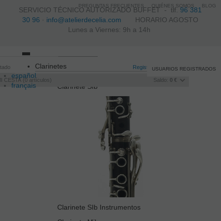
PREGUNTAS FRECUENTES
QUIÉNES SOMOS
BLOG
SERVICIO TÉCNICO AUTORIZADO BUFFET -
tlf.
96 381
30 96
·
info@atelierdecelia.com
HORARIO AGOSTO
Lunes a Viernes: 9h a 14h
Toggle
Clarinetes
itado
navigation
Registro
/
Iniciar sesión
USUARIOS REGISTRADOS
español
I CESTA
0
artículos
Saldo:
0 €
français
Clarinete SIb
Italiano
português
Clarinete SIb Instrumentos