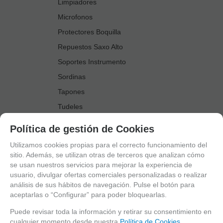
Limpiadores
Microfonos
Protectores Boquilla
Repuestos Saxo Alto
Soportes Instrumento
Sordinas
Tapones
Tudeles
Zapatillas
Política de gestión de Cookies
Accesorios Saxo Tenor
Utilizamos cookies propias para el correcto funcionamiento del
Abrazaderas
sitio. Además, se utilizan otras de terceros que analizan cómo
se usan nuestros servicios para mejorar la experiencia de
Anillo Fonico Saxo Tenor
usuario, divulgar ofertas comerciales personalizadas o realizar
Atriles Marcha
análisis de sus hábitos de navegación. Pulse el botón para
aceptarlas o “Configurar” para poder bloquearlas.
Boquillas
Boquilleros
Puede revisar toda la información y retirar su consentimiento en
cualquier momento desde nuestra
Política de Cookies.