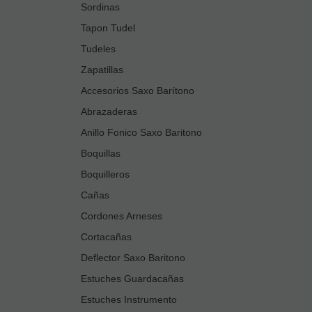
Sordinas
Tapon Tudel
Tudeles
Zapatillas
Accesorios Saxo Barítono
Abrazaderas
Anillo Fonico Saxo Baritono
Boquillas
Boquilleros
Cañas
Cordones Arneses
Cortacañas
Deflector Saxo Baritono
Estuches Guardacañas
Estuches Instrumento