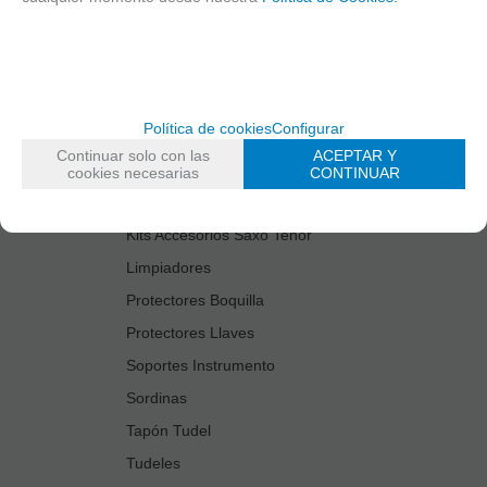
Cañas
Cordones Arneses
Cortacañas
Deflector Saxo Tenor
Política de cookies
Configurar
Estuches Guardacañas
Continuar solo con las
ACEPTAR Y
Estuches Instrumento
cookies necesarias
CONTINUAR
Fundas Boquilla/Tudel
Kits Accesorios Saxo Tenor
Limpiadores
Protectores Boquilla
Protectores Llaves
Soportes Instrumento
Sordinas
Tapón Tudel
Tudeles