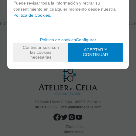
Puede revisar toda la información y retirar su
consentimiento en cualquier momento desde nuestra
Suscríbete y disfruta de ventajas y exclusivas
Política de Cookies.
el primero en recibir las novedades y disfruta de descuentos y promociones exclus
Política de cookies
Configurar
He leído y acepto el
envío de publicidad
Continuar solo con
ACEPTAR Y
las cookies
CONTINUAR
necesarias
C/ Maria Llacer 8 Bajo - 46007 Valencia
963 81 30 96
|
info@atelierdecelia.com
Clarinetes
Viento metal