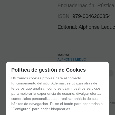
Encuadernación: Rústica
ISBN:
979-0046200854
Editorial: Alphonse Ledu
MARCA
ALPHONSE LEDUC
FAMILIAS RELACIONADAS
Política de gestión de Cookies
Partituras
Partituras Saxofón
Utilizamos cookies propias para el correcto
funcionamiento del sitio. Además, se utilizan otras de
FECHA DE LANZAMIENTO
Miércoles, 21 Julio 2021
terceros que analizan cómo se usan nuestros servicios
para mejorar la experiencia de usuario, divulgar ofertas
comerciales personalizadas o realizar análisis de sus
Solicitar más info
Recome
hábitos de navegación. Pulse el botón para aceptarlas o
“Configurar” para poder bloquearlas.