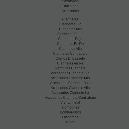
Saxofones
Dulzainas
Accesorios
Clarinetes
Clarinetes Sib
Clarinetes Mib
Clarinetes En La
Clarinetes Bajo
Clarinetes En Do
Clarinetes Alto
Clarinetes Contrabajo
Cornos Di Basseto
Clarinetes en Re
Partituras Clarinete
Accesorios Clarinete Sib
Accesorios Clarinete Mib
Accesorios Clarinete Bajo
Accesorios Clarinete Alto
Accesorios Clarinete La
Accesorios Clarinete Contrabajo
Viento metal
Trombones
Bombardinos
Fliscornos
Tubas