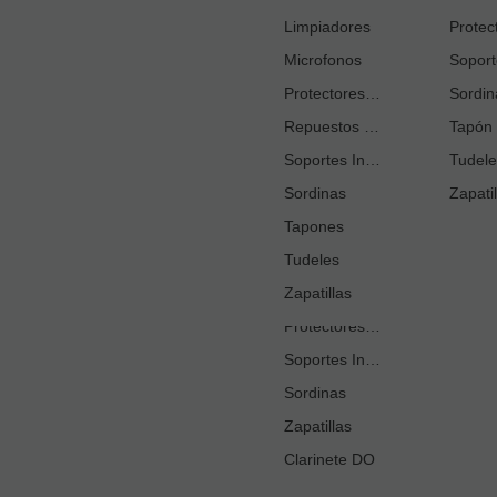
Cortacañas
Limpiadores
Microfonos
Ejercitadores de Respiración
Entrenadores Digitación
Protectores Boquilla
Sordin
Repuestos Saxo Alto
Estuches Guardacañas
Tapón 
Soportes Instrumento
Estuches Instrumento
Tudele
Sordinas
Fundas o Estuches Boquilla
Zapatil
Grasas
Tapones
Tudeles
Kits Accesorios Clarinete Sib
Limpiadores
Zapatillas
Protectores Boquilla
Soportes Instrumento
Sordinas
Zapatillas
Clarinete DO