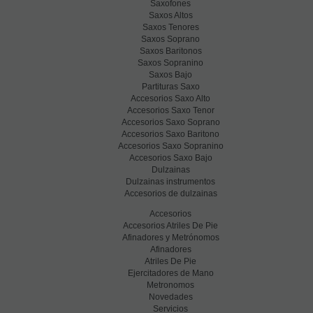
Saxofones
Saxos Altos
Saxos Tenores
Saxos Soprano
Saxos Baritonos
Saxos Sopranino
Saxos Bajo
Partituras Saxo
Accesorios Saxo Alto
Accesorios Saxo Tenor
Accesorios Saxo Soprano
Accesorios Saxo Baritono
Accesorios Saxo Sopranino
Accesorios Saxo Bajo
Dulzainas
Dulzainas instrumentos
Accesorios de dulzainas
Accesorios
Accesorios Atriles De Pie
Afinadores y Metrónomos
Afinadores
Atriles De Pie
Ejercitadores de Mano
Metronomos
Novedades
Servicios