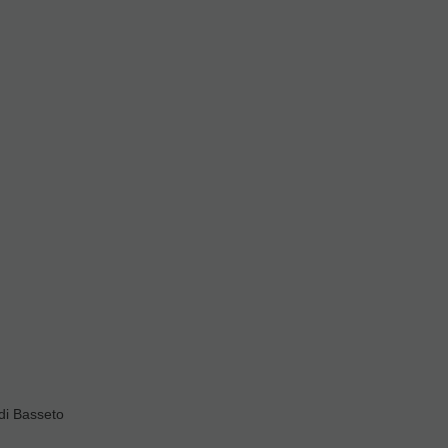
L DIA SIGUIENTE LABORABLE ANTES DE
 de las 15:00 horas)
18,50
€
4.00%
IVA incluido
AÑADIR A CESTA
di Basseto