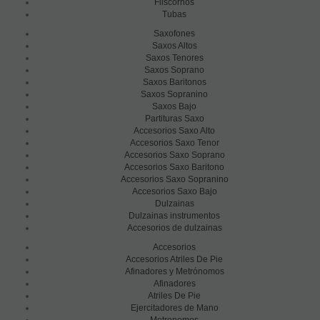
Fliscornos
Tubas
Saxofones
Saxos Altos
Saxos Tenores
Saxos Soprano
Saxos Baritonos
Saxos Sopranino
Saxos Bajo
Partituras Saxo
Accesorios Saxo Alto
Accesorios Saxo Tenor
Accesorios Saxo Soprano
Accesorios Saxo Baritono
Accesorios Saxo Sopranino
Accesorios Saxo Bajo
Dulzainas
Dulzainas instrumentos
Accesorios de dulzainas
Accesorios
Accesorios Atriles De Pie
Afinadores y Metrónomos
Afinadores
Atriles De Pie
Ejercitadores de Mano
Metronomos