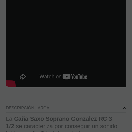
DESCRIPCIÓN LARGA
La
Caña Saxo Soprano Gonzalez RC 3
1/2
se caracteriza por conseguir un sonido