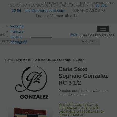
PREGUNTAS FRECUENTES
QUIÉNES SOMOS
BLOG
SERVICIO TÉCNICO AUTORIZADO BUFFET -
tlf.
96 381
30 96
·
info@atelierdecelia.com
HORARIO AGOSTO
Lunes a Viernes: 9h a 14h
español
Toggle
français
itado
Registro
/
Iniciar sesión
USUARIOS REGISTRADOS
navigati
Italiano
I CESTA
português
0
artículos
Saldo:
0 €
Home
Saxofones
Accesorios Saxo Soprano
Cañas
Caña Saxo
Soprano Gonzalez
RC 3 1/2
Puedes adquirir las cañas por
unidades sueltas
EN STOCK. CÓMPRALO Y LO
RECIBIRÁS AL DIA SIGUIENTE
LABORABLE ANTES DE LAS 14:00
HORAS PENINSULA