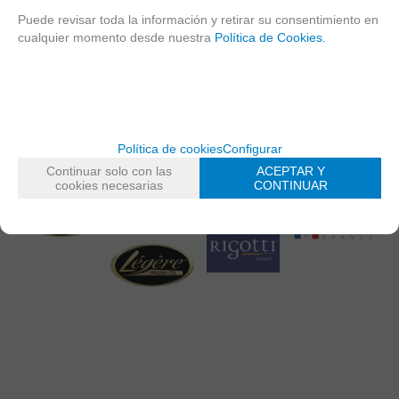
35,72
€
2,70
€
2,62
€
2,62
€
Puede revisar toda la información y retirar su consentimiento en
21.00%
IVA
21.00%
IVA
21.00%
IVA
21.00%
IVA
cualquier momento desde nuestra
Política de Cookies.
incluido
incluido
incluido
incluido
-
-
-
-
+
+
+
+
AÑADIR
AÑADIR
RESERVA
AÑADIR
Política de cookies
Configurar
A CESTA
A CESTA
PREPAGO
A CESTA
Continuar solo con las
ACEPTAR Y
cookies necesarias
CONTINUAR