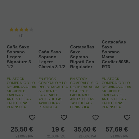
(1)
Cortacañas
Caña Saxo
Cortacañas
Saxo
Soprano
Caña Saxo
Saxo
Soprano
Legere
Soprano
Soprano
Marca
Signature 3
Legere
Rigotti Con
Cordier 5035-
1/2
Classic 3 1/2
Regulador
RT3
EN STOCK.
EN STOCK.
EN STOCK.
EN STOCK.
CÓMPRALO Y LO
CÓMPRALO Y LO
CÓMPRALO Y LO
CÓMPRALO Y LO
RECIBIRÁS AL DIA
RECIBIRÁS AL DIA
RECIBIRÁS AL DIA
RECIBIRÁS AL DIA
SIGUIENTE
SIGUIENTE
SIGUIENTE
SIGUIENTE
LABORABLE
LABORABLE
LABORABLE
LABORABLE
ANTES DE LAS
ANTES DE LAS
ANTES DE LAS
ANTES DE LAS
14:00 HORAS
14:00 HORAS
14:00 HORAS
14:00 HORAS
PENINSULA
PENINSULA
PENINSULA
PENINSULA
25,50
€
19
€
35,60
€
57,69
€
21.00%
IVA
21.00%
IVA
21.00%
IVA
21.00%
IVA