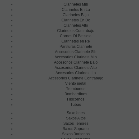
Clarinetes Mib
Clarinetes En La
Clarinetes Bajo
Clarinetes En Do
Clarinetes Alto
Clarinetes Contrabajo
Cornos Di Basseto
Clarinetes en Re
Partituras Clarinete
Accesorios Clarinete Sib
Accesorios Clarinete Mib
Accesorios Clarinete Bajo
Accesorios Clarinete Alto
Accesorios Clarinete La
Accesorios Clarinete Contrabajo
Viento metal
Trombones
Bombardinos
Fliscornos
Tubas
Saxofones
Saxos Altos
Saxos Tenores
Saxos Soprano
Saxos Baritonos