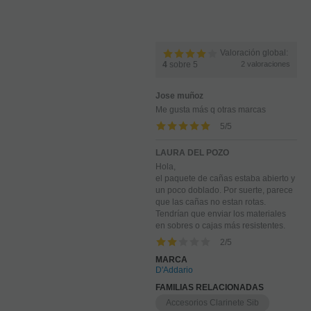
Valoración global:
4
sobre 5
2
valoraciones
Jose muñoz
Me gusta más q otras marcas
5
/
5
LAURA DEL POZO
Hola,
el paquete de cañas estaba abierto y
un poco doblado. Por suerte, parece
que las cañas no estan rotas.
Tendrían que enviar los materiales
en sobres o cajas más resistentes.
2
/
5
MARCA
D'Addario
FAMILIAS RELACIONADAS
Accesorios Clarinete Sib