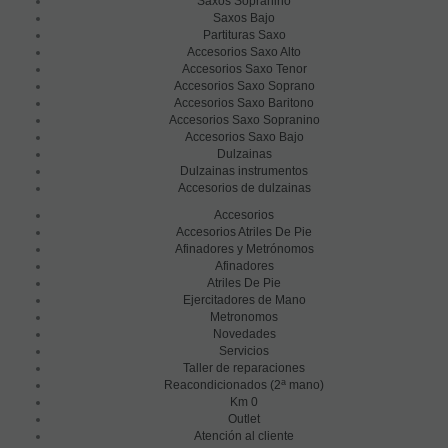
Saxos Sopranino
Saxos Bajo
Partituras Saxo
Accesorios Saxo Alto
Accesorios Saxo Tenor
Accesorios Saxo Soprano
Accesorios Saxo Baritono
Accesorios Saxo Sopranino
Accesorios Saxo Bajo
Dulzainas
Dulzainas instrumentos
Accesorios de dulzainas
Accesorios
Accesorios Atriles De Pie
Afinadores y Metrónomos
Afinadores
Atriles De Pie
Ejercitadores de Mano
Metronomos
Novedades
Servicios
Taller de reparaciones
a
Reacondicionados (2
mano)
Km 0
Outlet
Atención al cliente