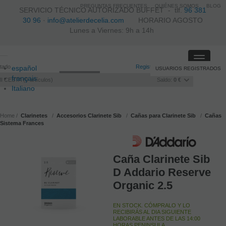
PREGUNTAS FRECUENTES
QUIÉNES SOMOS
BLOG
SERVICIO TÉCNICO AUTORIZADO BUFFET -
tlf.
96 381
30 96
·
info@atelierdecelia.com
HORARIO AGOSTO
Lunes a Viernes: 9h a 14h
Toggle
itado
Registro
/
Iniciar sesión
español
USUARIOS REGISTRADOS
navigati
français
I CESTA
0
artículos
Saldo:
0 €
Italiano
português
Home
Clarinetes
Accesorios Clarinete Sib
Cañas para Clarinete Sib
Cañas
Sistema Frances
Caña Clarinete Sib
D Addario Reserve
Organic 2.5
EN STOCK. CÓMPRALO Y LO
RECIBIRÁS AL DIA SIGUIENTE
LABORABLE ANTES DE LAS 14:00
HORAS PENINSULA