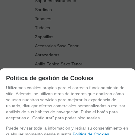
Soportes Instrumento
Sordinas
Tapones
Tudeles
Zapatillas
Accesorios Saxo Tenor
Abrazaderas
Anillo Fonico Saxo Tenor
Atriles Marcha
Política de gestión de Cookies
Boquillas
Utilizamos cookies propias para el correcto funcionamiento del
Boquilleros
sitio. Además, se utilizan otras de terceros que analizan cómo
se usan nuestros servicios para mejorar la experiencia de
Cañas
usuario, divulgar ofertas comerciales personalizadas o realizar
Cordones Arneses
análisis de sus hábitos de navegación. Pulse el botón para
aceptarlas o “Configurar” para poder bloquearlas.
Cortacañas
Deflector Saxo Tenor
Puede revisar toda la información y retirar su consentimiento en
cualquier momento desde nuestra
Política de Cookies.