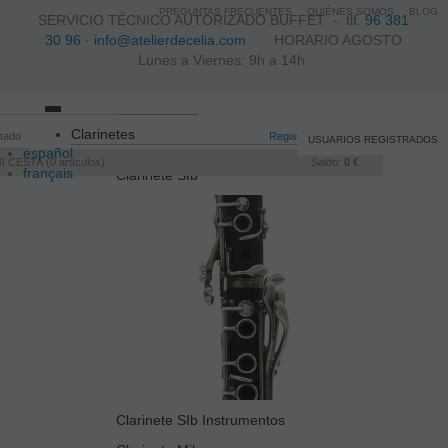
PREGUNTAS FRECUENTES
QUIÉNES SOMOS
BLOG
SERVICIO TÉCNICO AUTORIZADO BUFFET -
tlf.
96 381
30 96
·
info@atelierdecelia.com
HORARIO AGOSTO
Lunes a Viernes: 9h a 14h
Toggle
Clarinetes
itado
navigation
Registro
/
Iniciar sesión
USUARIOS REGISTRADOS
español
I CESTA
0
artículos
Saldo:
0 €
français
Clarinete SIb
Italiano
português
Clarinete SIb Instrumentos