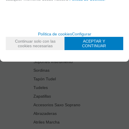
Estuches Guardacañas
Estuches Instrumento
Fundas Boquilla/Tudel
Kits Accesorios Saxo Tenor
Política de cookies
Configurar
Limpiadores
Continuar solo con las
ACEPTAR Y
Protectores Boquilla
cookies necesarias
CONTINUAR
Protectores Llaves
Soportes Instrumento
Sordinas
Tapón Tudel
Tudeles
Zapatillas
Accesorios Saxo Soprano
Abrazaderas
Atriles Marcha