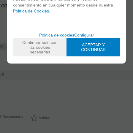
 corresponde a 1 caña.
consentimiento en cualquier momento desde nuestra
Política de Cookies.
Política de cookies
Configurar
Continuar solo con
ACEPTAR Y
es
Cañas para Clarinete Sib
Cañas Sistema Frances
las cookies
CONTINUAR
necesarias
e 5
Recomendar
Valorar