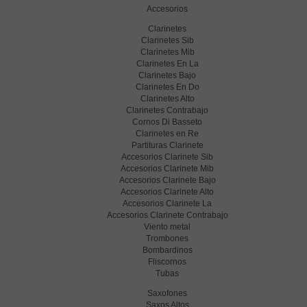
Accesorios
Clarinetes
Clarinetes Sib
Clarinetes Mib
Clarinetes En La
Clarinetes Bajo
Clarinetes En Do
Clarinetes Alto
Clarinetes Contrabajo
Cornos Di Basseto
Clarinetes en Re
Partituras Clarinete
Accesorios Clarinete Sib
Accesorios Clarinete Mib
Accesorios Clarinete Bajo
Accesorios Clarinete Alto
Accesorios Clarinete La
Accesorios Clarinete Contrabajo
Viento metal
Trombones
Bombardinos
Fliscornos
Tubas
Saxofones
Saxos Altos