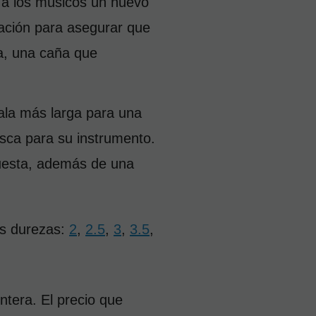
a los músicos un nuevo 
ración para asegurar que 
a, una caña que 
ala más larga para una 
sca para su instrumento. 
puesta, además de una 
s durezas: 
2
,
2.5
,
3
,
3.5
,
tera. El precio que 