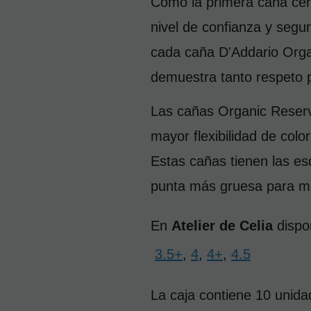
Como la primera caña cert
nivel de confianza y segur
cada caña D'Addario Organi
demuestra tanto respeto p
Las cañas Organic Reserve
mayor flexibilidad de col
Estas cañas tienen las es
punta más gruesa para m
En 
Atelier de Celia
 disp
3.5+
,
4
,
4+
,
4.5
La caja contiene 10 unidad