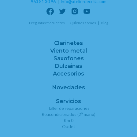
963 81 30 96
|
info@atelierdecelia.com
Preguntas frecuentes
Quiénes somos
Blog
Clarinetes
Viento metal
Saxofones
Dulzainas
Accesorios
Novedades
Servicios
Taller de reparaciones
a
Reacondicionados (2
mano)
Km 0
Outlet