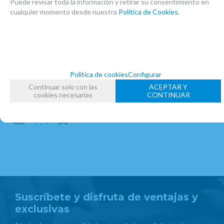
RICORDI
Puede revisar toda la información y retirar su consentimiento en
cualquier momento desde nuestra
Política de Cookies.
FAMILIAS RELACIONADAS
PARTITURAS
PARTITURAS CLARINETE
OBRAS CLARINETE SOLO
FECHA DE LANZAMIENTO
Política de cookies
Configurar
Miércoles, 15 Septiembre 2021
Continuar solo con las
ACEPTAR Y
cookies necesarias
CONTINUAR
Suscríbete y disfruta de ventajas y
exclusivas