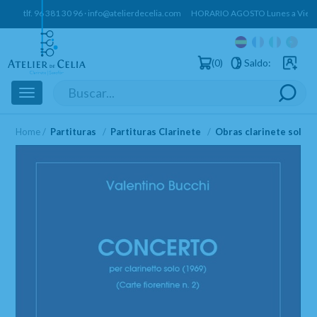
tlf.
96 381 30 96
·
info@atelierdecelia.com
HORARIO AGOSTO Lunes a Vierne
0
Saldo:
Usuarios 
Toggle
navigation
Home
Partituras
Partituras Clarinete
Obras clarinete solo