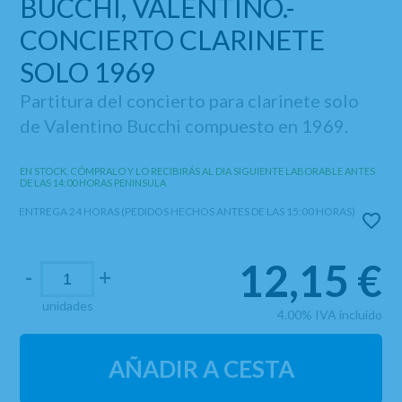
BUCCHI, VALENTINO.-
CONCIERTO CLARINETE
SOLO 1969
Partitura del concierto para clarinete solo
de Valentino Bucchi compuesto en 1969.
EN STOCK. CÓMPRALO Y LO RECIBIRÁS AL DIA SIGUIENTE LABORABLE ANTES
DE LAS 14:00 HORAS PENINSULA
ENTREGA 24 HORAS (PEDIDOS HECHOS ANTES DE LAS 15:00 HORAS)
12,15
€
-
+
unidades
4.00%
IVA incluido
AÑADIR A CESTA