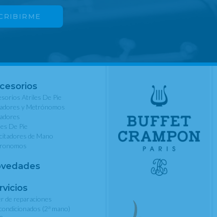
cesorios
sorios Atriles De Pie
nadores y Metrónomos
nadores
les De Pie
rcitadores de Mano
ronomos
vedades
rvicios
er de reparaciones
a
condicionados (2
mano)