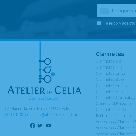
He leído y acepto
Clarinetes
Clarinetes Sib
Clarinetes Mib
Clarinetes En La
Clarinetes Bajo
Clarinetes En Do
Clarinetes Alto
Clarinetes Contrabaj
Cornos Di Basseto
C/ Maria Llacer 8 Bajo - 46007 Valencia
Clarinetes en Re
963 81 30 96
|
info@atelierdecelia.com
Partituras Clarinete
Accesorios Clarinete 
Accesorios Clarinete 
Accesorios Clarinete 