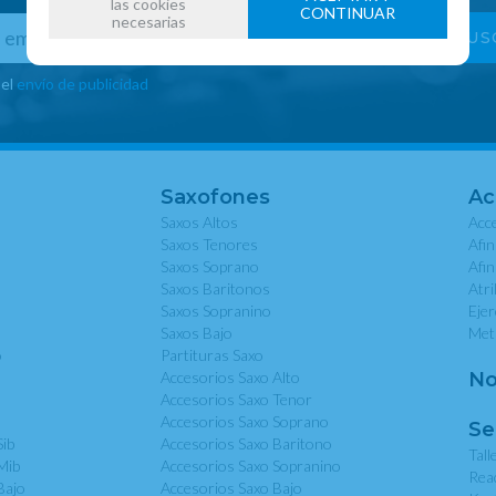
las cookies
CONTINUAR
necesarias
 el
envío de publicidad
Saxofones
Ac
Saxos Altos
Acce
Saxos Tenores
Afi
Saxos Soprano
Afi
Saxos Baritonos
Atri
Saxos Sopranino
Eje
Saxos Bajo
Met
o
Partituras Saxo
Accesorios Saxo Alto
No
Accesorios Saxo Tenor
Accesorios Saxo Soprano
Se
Sib
Accesorios Saxo Baritono
Tall
Mib
Accesorios Saxo Sopranino
Rea
Bajo
Accesorios Saxo Bajo