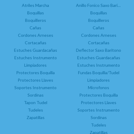
RE
Anillos Fónicos
Atriles Marcha
Campanas
Anillo Fonico Saxo Baritono
Boquillas
Atril Marcha Clarinete Bajo
Boquillas
Estuches 1 Clarinete en La
Boquillas Clarinete Bajo
Boquilleros
Boquilleros
Boquilleros
Cañas
Cañas
Cordones Arneses
Campanas
Cordones Arneses
Cortacañas
Cañas
Cortacañas
Estuches Guardacañas
Control Humedad
Deflector Saxo Baritono
Estuches Instrumento
Cordones
Estuches Guardacañas
Limpiadores
Cortacañas
Estuches Instrumento
Estuches Instrumento
Protectores Boquilla
Fundas Boquilla/Tudel
Protectores Llaves
Fundas Boquilla
Limpiadores
Soportes Instrumento
Grasas
Microfonos
Limpiadores
Sordinas
Protectores Boquilla
abado chapado en plata, que le va perfecto a la abraza
Tapon Tudel
Picas
Protectores Llaves
Soportes Instrumento
Tudeles
Soportes Instrumento
Zapatillas
Tudeles
Sordinas
Zapatillas
Tudeles
Zapatillas