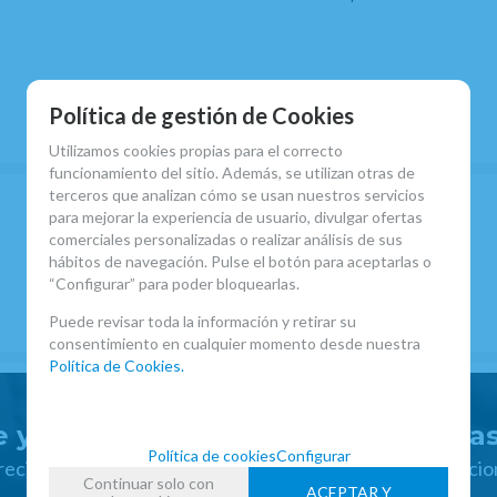
Política de gestión de Cookies
EROS
Utilizamos cookies propias para el correcto
funcionamiento del sitio. Además, se utilizan otras de
-
+
terceros que analizan cómo se usan nuestros servicios
unidades
para mejorar la experiencia de usuario, divulgar ofertas
comerciales personalizadas o realizar análisis de sus
hábitos de navegación. Pulse el botón para aceptarlas o
“Configurar” para poder bloquearlas.
Clarinetes RE
Puede revisar toda la información y retirar su
consentimiento en cualquier momento desde nuestra
Política de Cookies.
 y disfruta de ventajas y exclusiva
Política de cookies
Configurar
 recibir las novedades y disfruta de descuentos y promocio
Continuar solo con
ACEPTAR Y