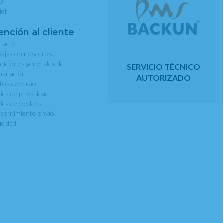
0
let
ención al cliente
tacto
baja con nosotros
diciones generales de
SERVICIO TÉCNICO
tratación
AUTORIZADO
tos de envío
tica de privacidad
tica de cookies
sentimiento envío
icidad