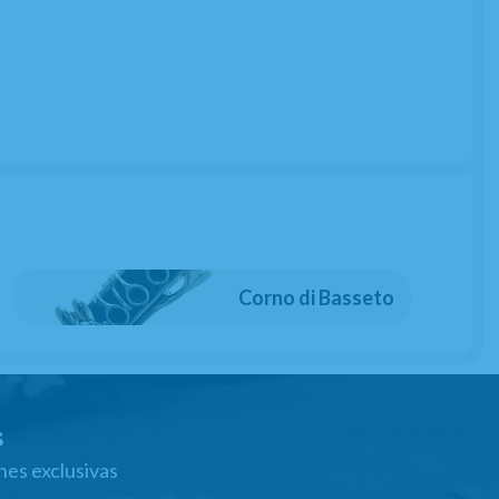
Corno di Basseto
s
nes exclusivas