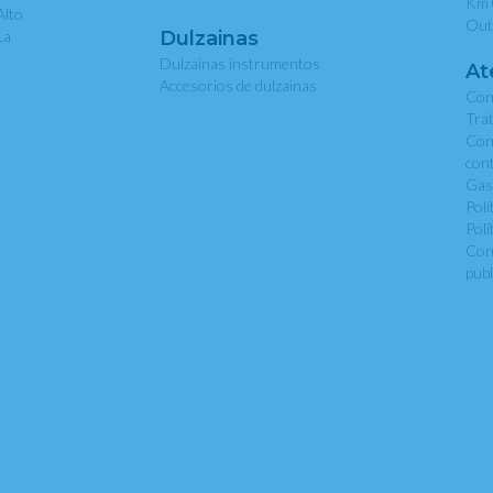
Km 
Alto
Out
La
Dulzainas
Dulzainas instrumentos
At
Accesorios de dulzainas
Con
Tra
Con
con
Gas
Polí
Polí
Con
publ