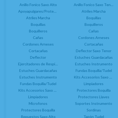
Anillo Fonico Saxo Alto
Aceites
Argollas
Anillo Fonico Saxo Tenor
Anillos Fónicos
Apoyapulgares/Protectores Llaves Saxo
Atriles Marcha
Atriles Marcha
Apoyapulgares
Atriles Marcha
Barriletes
Boquillas
Argollas Porta Atril
Boquillas
Boquilleros
Boquillas
Atriles Marcha
Boquilleros
Boquilleros
Cañas
Barriletes
Cañas
Cordones Arneses
Campanas
Cordones Arneses
Boquillas
Cortacañas
Cañas
Cortacañas
Boquilleros
Deflector Saxo Tenor
Cortacañas
Campanas
Deflector
Estuches Guardacañas
Estuches Cañas
Cañas
Ejercitadores de Respiración Saxo
Estuches Instrumento
Estuches Instrumento
Estuches Guardacañas
Classical Fingers
Fundas Boquilla/Tudel
Limpiadores
Estuches Instrumento
Control Humedad
Protectores Boquilla
Kits Accesorios Saxo Tenor
Fundas Boquilla/Tudel
Corchos
Limpiadores
Zapatillas
Boquillero saxo alto de la marca francesa JLV ac
Cordones Arneses
Kits Accesorios Saxo Alto
Protectores Boquilla
en plata.
Limpiadores
Cortacañas
Protectores Llaves
Microfonos
Ejercitadores de Respiración
Soportes Instrumento
Protectores Boquilla
Entrenadores Digitación
Sordinas
Estuches Guardacañas
Repuestos Saxo Alto
Tapón Tudel