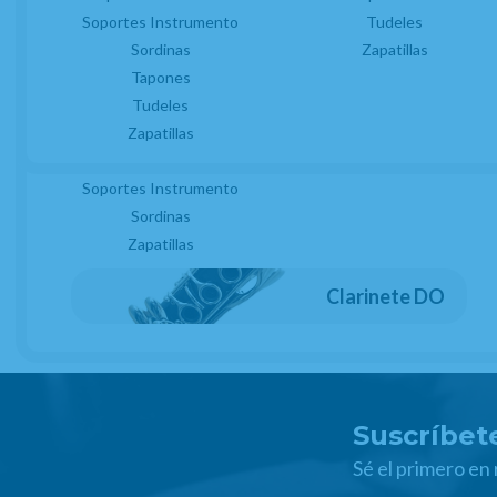
Estuches Instrumento
Soportes Instrumento
Tudeles
MARCA
Sordinas
Fundas o Estuches Boquilla
Zapatillas
JLV
Tapones
Grasas
FAMILIAS RELACIONADAS
Tudeles
Kits Accesorios Clarinete Sib
Limpiadores
Zapatillas
ACCESORIOS SAXO ALTO
SAXOFONES
BOQUILL
Protectores Boquilla
FECHA DE LANZAMIENTO
Soportes Instrumento
Miércoles, 26 Abril 2017
Sordinas
Zapatillas
Clarinete DO
Suscríbete
Sé el primero en