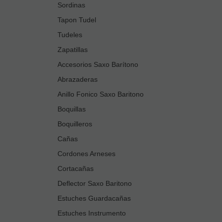
Sordinas
Tapon Tudel
Tudeles
Zapatillas
Accesorios Saxo Barítono
Abrazaderas
Anillo Fonico Saxo Baritono
Boquillas
Boquilleros
Cañas
Cordones Arneses
Cortacañas
Deflector Saxo Baritono
Estuches Guardacañas
Estuches Instrumento