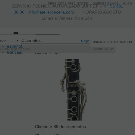
PREGUNTAS FRECUENTES
QUIÉNES SOMOS
BLOG
SERVICIO TÉCNICO AUTORIZADO BUFFET -
tlf.
96 381
30 96
·
info@atelierdecelia.com
HORARIO AGOSTO
Lunes a Viernes: 9h a 14h
Toggle
Clarinetes
itado
navigation
Registro
/
Iniciar sesión
USUARIOS REGISTRADOS
español
I CESTA
0
artículos
Saldo:
0 €
français
Clarinete SIb
Italiano
português
Clarinete SIb Instrumentos