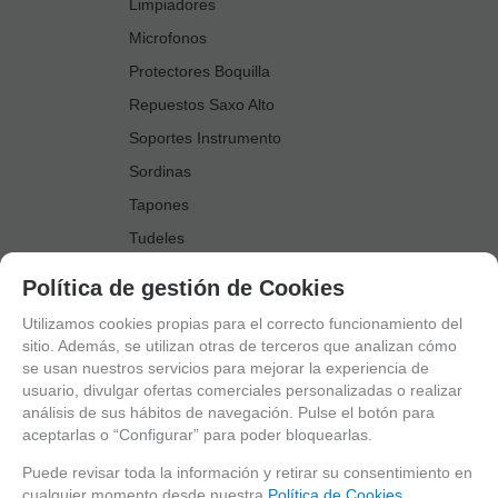
Limpiadores
Microfonos
Protectores Boquilla
Repuestos Saxo Alto
Soportes Instrumento
Sordinas
Tapones
Tudeles
Zapatillas
Política de gestión de Cookies
Accesorios Saxo Tenor
Utilizamos cookies propias para el correcto funcionamiento del
Abrazaderas
sitio. Además, se utilizan otras de terceros que analizan cómo
se usan nuestros servicios para mejorar la experiencia de
Anillo Fonico Saxo Tenor
usuario, divulgar ofertas comerciales personalizadas o realizar
Atriles Marcha
análisis de sus hábitos de navegación. Pulse el botón para
aceptarlas o “Configurar” para poder bloquearlas.
Boquillas
Boquilleros
Puede revisar toda la información y retirar su consentimiento en
cualquier momento desde nuestra
Política de Cookies.