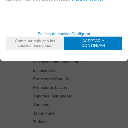
Cañas
Cordones Arneses
Cortacañas
Deflector Saxo Tenor
Política de cookies
Configurar
Estuches Guardacañas
Continuar solo con las
ACEPTAR Y
Estuches Instrumento
cookies necesarias
CONTINUAR
Fundas Boquilla/Tudel
Kits Accesorios Saxo Tenor
Limpiadores
Protectores Boquilla
Protectores Llaves
Soportes Instrumento
Sordinas
Tapón Tudel
Tudeles