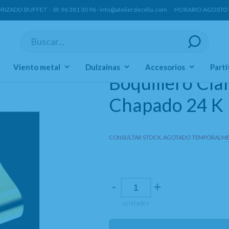
ORIZADO BUFFET -
tlf.
96 381 30 96
·
info@atelierdecelia.com
HORARIO AGOSTO Lun
Viento metal
Dulzainas
Accesorios
Parti
Boquillero Cla
Chapado 24 K
CONSULTAR STOCK. AGOTADO TEMPORALME
-
+
unidades