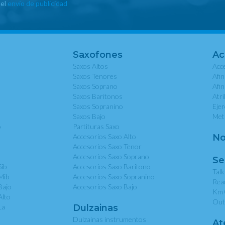
 el
envío de publicidad
Saxofones
Ac
Saxos Altos
Acce
Saxos Tenores
Afi
Saxos Soprano
Afi
Saxos Baritonos
Atri
Saxos Sopranino
Eje
Saxos Bajo
Met
o
Partituras Saxo
Accesorios Saxo Alto
No
Accesorios Saxo Tenor
Accesorios Saxo Soprano
Se
Sib
Accesorios Saxo Baritono
Tall
Mib
Accesorios Saxo Sopranino
Rea
Bajo
Accesorios Saxo Bajo
Km 
Alto
Out
La
Dulzainas
Dulzainas instrumentos
At