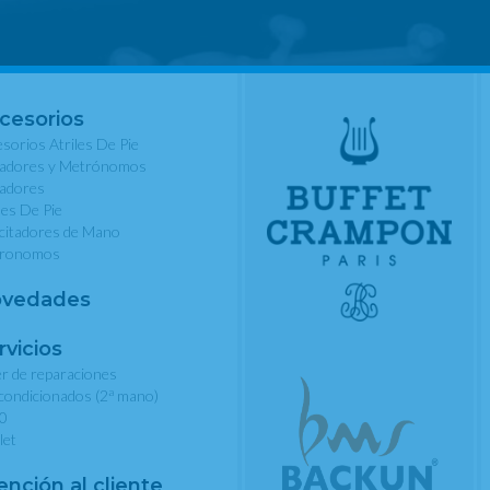
cesorios
sorios Atriles De Pie
nadores y Metrónomos
nadores
les De Pie
rcitadores de Mano
ronomos
vedades
rvicios
er de reparaciones
a
condicionados (2
mano)
0
let
ención al cliente