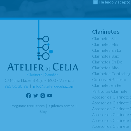
He leído y acepto
Clarinetes
Clarinetes Sib
Clarinetes Mib
Clarinetes En La
Clarinetes Bajo
Clarinetes En Do
Clarinetes Alto
Clarinetes Contrabaj
Cornos Di Basseto
C/ Maria Llacer 8 Bajo - 46007 Valencia
Clarinetes en Re
963 81 30 96
|
info@atelierdecelia.com
Partituras Clarinete
Accesorios Clarinete 
Accesorios Clarinete 
Preguntas frecuentes
Quiénes somos
Accesorios Clarinete 
Blog
Accesorios Clarinete 
Accesorios Clarinete 
Accesorios Clarinete