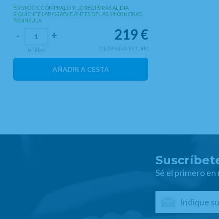
EN STOCK. CÓMPRALO Y LO RECIBIRÁS AL DIA
SIGUIENTE LABORABLE ANTES DE LAS 14:00 HORAS
PENINSULA
219
€
-
+
21.00%
IVA incluido
unidad
AÑADIR A CESTA
Suscríbete
Sé el primero en