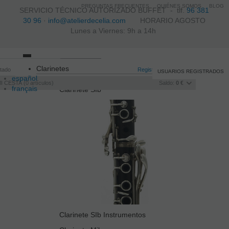
PREGUNTAS FRECUENTES
QUIÉNES SOMOS
BLOG
SERVICIO TÉCNICO AUTORIZADO BUFFET -
tlf.
96 381
30 96
·
info@atelierdecelia.com
HORARIO AGOSTO
Lunes a Viernes: 9h a 14h
Toggle
Clarinetes
itado
navigation
Registro
/
Iniciar sesión
USUARIOS REGISTRADOS
español
I CESTA
0
artículos
Saldo:
0 €
français
Clarinete SIb
Italiano
português
Clarinete SIb Instrumentos