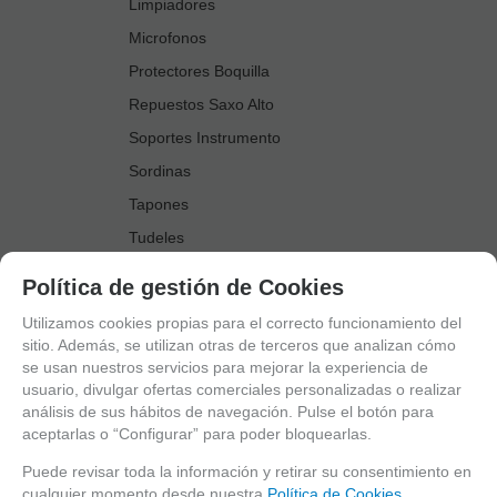
Limpiadores
Microfonos
Protectores Boquilla
Repuestos Saxo Alto
Soportes Instrumento
Sordinas
Tapones
Tudeles
Zapatillas
Política de gestión de Cookies
Accesorios Saxo Tenor
Utilizamos cookies propias para el correcto funcionamiento del
Abrazaderas
sitio. Además, se utilizan otras de terceros que analizan cómo
se usan nuestros servicios para mejorar la experiencia de
Anillo Fonico Saxo Tenor
usuario, divulgar ofertas comerciales personalizadas o realizar
Atriles Marcha
análisis de sus hábitos de navegación. Pulse el botón para
aceptarlas o “Configurar” para poder bloquearlas.
Boquillas
Boquilleros
Puede revisar toda la información y retirar su consentimiento en
cualquier momento desde nuestra
Política de Cookies.