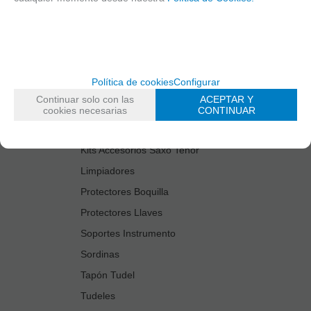
Cañas
Cordones Arneses
Cortacañas
Deflector Saxo Tenor
Política de cookies
Configurar
Estuches Guardacañas
Continuar solo con las
ACEPTAR Y
Estuches Instrumento
cookies necesarias
CONTINUAR
Fundas Boquilla/Tudel
Kits Accesorios Saxo Tenor
Limpiadores
Protectores Boquilla
Protectores Llaves
Soportes Instrumento
Sordinas
Tapón Tudel
Tudeles