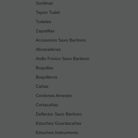
Sordinas
Tapon Tudel
Tudeles
Zapatillas
Accesorios Saxo Barítono
Abrazaderas
Anillo Fonico Saxo Baritono
Boquillas
Boquilleros
Cañas
Cordones Arneses
Cortacañas
Deflector Saxo Baritono
Estuches Guardacañas
Estuches Instrumento