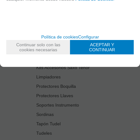
Cañas
Cordones Arneses
Cortacañas
Deflector Saxo Tenor
Política de cookies
Configurar
Estuches Guardacañas
Continuar solo con las
ACEPTAR Y
Estuches Instrumento
cookies necesarias
CONTINUAR
Fundas Boquilla/Tudel
Kits Accesorios Saxo Tenor
Limpiadores
Protectores Boquilla
Protectores Llaves
Soportes Instrumento
Sordinas
Tapón Tudel
Tudeles