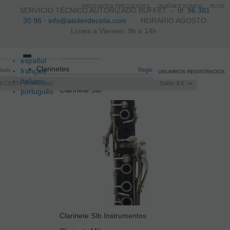
PREGUNTAS FRECUENTES
QUIÉNES SOMOS
BLOG
SERVICIO TÉCNICO AUTORIZADO BUFFET -
tlf.
96 381
30 96
·
info@atelierdecelia.com
HORARIO AGOSTO
Lunes a Viernes: 9h a 14h
español
Toggle
Clarinetes
itado
français
navigation
Registro
/
Iniciar sesión
USUARIOS REGISTRADOS
Italiano
I CESTA
0
artículos
Saldo:
0 €
Clarinete SIb
português
Clarinete SIb Instrumentos