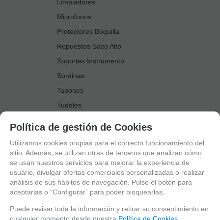
Limpiadores
Microfonos
Protectores Boquilla
Repuestos Saxo Alto
Soportes Instrumento
Sordinas
Tapones
Tudeles
Zapatillas
Política de gestión de Cookies
Accesorios Saxo Tenor
Utilizamos cookies propias para el correcto funcionamiento del
Abrazaderas
sitio. Además, se utilizan otras de terceros que analizan cómo
se usan nuestros servicios para mejorar la experiencia de
Anillo Fonico Saxo Tenor
usuario, divulgar ofertas comerciales personalizadas o realizar
Atriles Marcha
análisis de sus hábitos de navegación. Pulse el botón para
aceptarlas o “Configurar” para poder bloquearlas.
Boquillas
Boquilleros
Puede revisar toda la información y retirar su consentimiento en
cualquier momento desde nuestra
Política de Cookies.