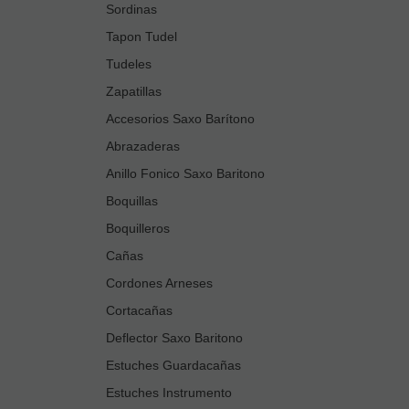
Sordinas
Tapon Tudel
Tudeles
Zapatillas
Accesorios Saxo Barítono
Abrazaderas
Anillo Fonico Saxo Baritono
Boquillas
Boquilleros
Cañas
Cordones Arneses
Cortacañas
Deflector Saxo Baritono
Estuches Guardacañas
Estuches Instrumento