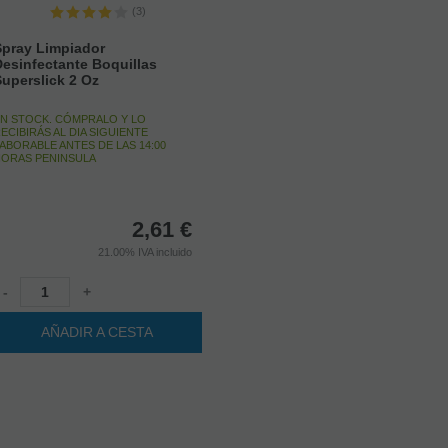
(3)
Spray Limpiador
esinfectante Boquillas
uperslick 2 Oz
N STOCK. CÓMPRALO Y LO
ECIBIRÁS AL DIA SIGUIENTE
ABORABLE ANTES DE LAS 14:00
ORAS PENINSULA
2,61
€
21.00%
IVA incluido
-
+
AÑADIR A CESTA