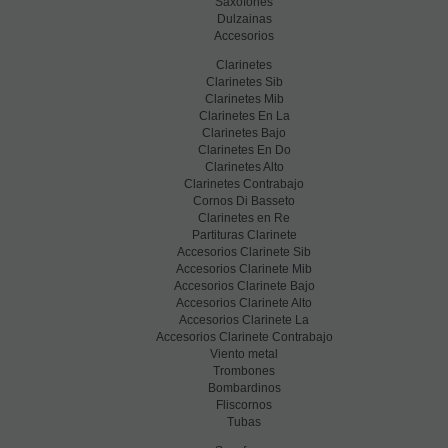
Saxofones
Dulzainas
Accesorios
Clarinetes
Clarinetes Sib
Clarinetes Mib
Clarinetes En La
Clarinetes Bajo
Clarinetes En Do
Clarinetes Alto
Clarinetes Contrabajo
Cornos Di Basseto
Clarinetes en Re
Partituras Clarinete
Accesorios Clarinete Sib
Accesorios Clarinete Mib
Accesorios Clarinete Bajo
Accesorios Clarinete Alto
Accesorios Clarinete La
Accesorios Clarinete Contrabajo
Viento metal
Trombones
Bombardinos
Fliscornos
Tubas