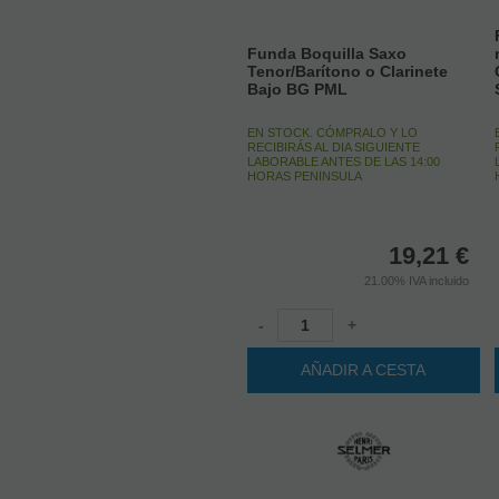
Funda Boquilla Saxo
Tenor/Barítono o Clarinete
Bajo BG PML
EN STOCK. CÓMPRALO Y LO
RECIBIRÁS AL DIA SIGUIENTE
LABORABLE ANTES DE LAS 14:00
HORAS PENINSULA
19,21
€
21.00%
IVA incluido
-
+
AÑADIR A CESTA