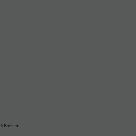
n inspirado en el antiguo
di Basseto