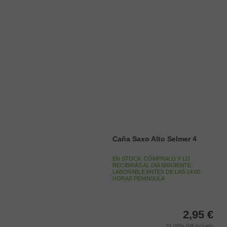
Caña Saxo Alto Selmer 4
EN STOCK. CÓMPRALO Y LO
RECIBIRÁS AL DIA SIGUIENTE
LABORABLE ANTES DE LAS 14:00
HORAS PENINSULA
2,95
€
21.00%
IVA incluido