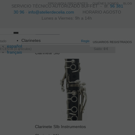
PREGUNTAS FRECUENTES
QUIÉNES SOMOS
BLOG
SERVICIO TÉCNICO AUTORIZADO BUFFET -
tlf.
96 381
30 96
·
info@atelierdecelia.com
HORARIO AGOSTO
Lunes a Viernes: 9h a 14h
Toggle
Clarinetes
itado
navigation
Registro
/
Iniciar sesión
USUARIOS REGISTRADOS
español
I CESTA
0
artículos
Saldo:
0 €
français
Clarinete SIb
Italiano
português
Clarinete SIb Instrumentos