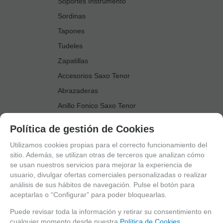
Soportes Instrumento
Sordinas
Tapones
Tudeles
Zapatillas
Accesorios Saxo Tenor
Abrazaderas
Anillo Fonico Saxo Tenor
Atriles Marcha
Política de gestión de Cookies
Boquillas
Utilizamos cookies propias para el correcto funcionamiento del
Boquilleros
sitio. Además, se utilizan otras de terceros que analizan cómo
se usan nuestros servicios para mejorar la experiencia de
Cañas
usuario, divulgar ofertas comerciales personalizadas o realizar
Cordones Arneses
análisis de sus hábitos de navegación. Pulse el botón para
aceptarlas o “Configurar” para poder bloquearlas.
Cortacañas
Deflector Saxo Tenor
Puede revisar toda la información y retirar su consentimiento en
cualquier momento desde nuestra
Política de Cookies.