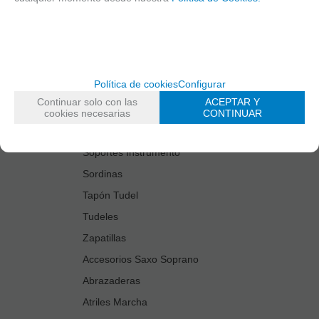
Estuches Guardacañas
Estuches Instrumento
Fundas Boquilla/Tudel
Kits Accesorios Saxo Tenor
Política de cookies
Configurar
Limpiadores
Continuar solo con las
ACEPTAR Y
Protectores Boquilla
cookies necesarias
CONTINUAR
Protectores Llaves
Soportes Instrumento
Sordinas
Tapón Tudel
Tudeles
Zapatillas
Accesorios Saxo Soprano
Abrazaderas
Atriles Marcha