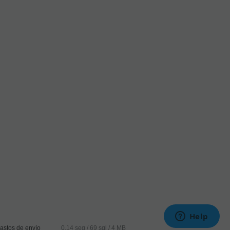
astos de envío
0.14 seg /
69 sql
/ 4 MB