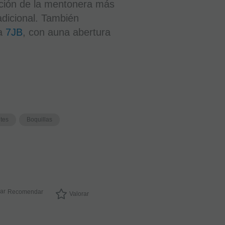
nación de la mentonera más
radicional. También
la
7JB
, con auna abertura
etes
Boquillas
Recomendar
Valorar