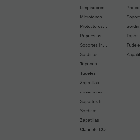
Cortacañas
Limpiadores
Microfonos
Ejercitadores de Respiración
Entrenadores Digitación
Protectores Boquilla
Sordin
Repuestos Saxo Alto
Estuches Guardacañas
Tapón 
Soportes Instrumento
Estuches Instrumento
Tudele
Sordinas
Fundas o Estuches Boquilla
Zapatil
Grasas
Tapones
Tudeles
Kits Accesorios Clarinete Sib
Limpiadores
Zapatillas
Protectores Boquilla
Soportes Instrumento
Sordinas
Zapatillas
Clarinete DO