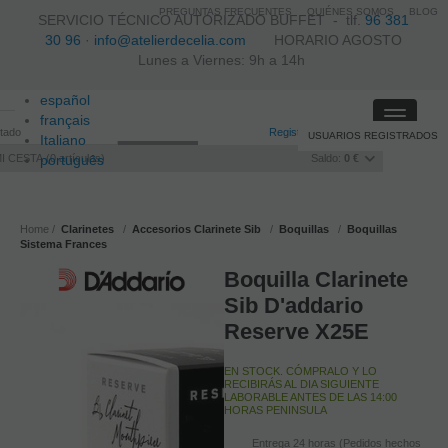
PREGUNTAS FRECUENTES
QUIÉNES SOMOS
BLOG
SERVICIO TÉCNICO AUTORIZADO BUFFET -
tlf.
96 381
30 96
·
info@atelierdecelia.com
HORARIO AGOSTO
Lunes a Viernes: 9h a 14h
español
Toggle
français
itado
Registro
/
Iniciar sesión
USUARIOS REGISTRADOS
navigati
Italiano
I CESTA
português
0
artículos
Saldo:
0 €
Home
Clarinetes
Accesorios Clarinete Sib
Boquillas
Boquillas
Sistema Frances
Boquilla Clarinete
Sib D'addario
Reserve X25E
EN STOCK. CÓMPRALO Y LO
RECIBIRÁS AL DIA SIGUIENTE
LABORABLE ANTES DE LAS 14:00
HORAS PENINSULA
Entrega 24 horas (Pedidos hechos