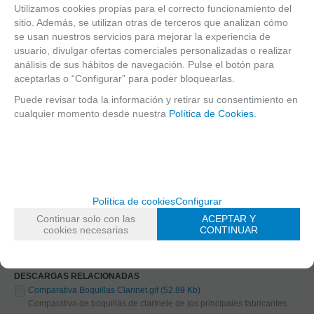
dura y sin molde, y la ha fabricado pensando
Utilizamos cookies propias para el correcto funcionamiento del
tanto en los profesionales como en los
sitio. Además, se utilizan otras de terceros que analizan cómo
se usan nuestros servicios para mejorar la experiencia de
estudiantes.
usuario, divulgar ofertas comerciales personalizadas o realizar
análisis de sus hábitos de navegación. Pulse el botón para
Tiene una abertura de 1,25 mm y es la
aceptarlas o “Configurar” para poder bloquearlas.
abertura más abierta de D'adario de esta
Puede revisar toda la información y retirar su consentimiento en
serie Reserve.
cualquier momento desde nuestra
Política de Cookies.
Todas estas apreciaciones lo mejor es
comprobarlo por ti mismo y ver si te adapta a
tus necesidades, en Atelier de Celia puedes
comparar un stock muy grande de boquillas
Política de cookies
Configurar
de clarinete incluyendo estas de la serie
Continuar solo con las
ACEPTAR Y
cookies necesarias
CONTINUAR
Reserve.
DESCARGAS RELACIONADAS
Comparativa Boquillas Clarinet.gif (52.89 Kb)
Comparativa de boquillas de clarinete de los principales fabricantes.