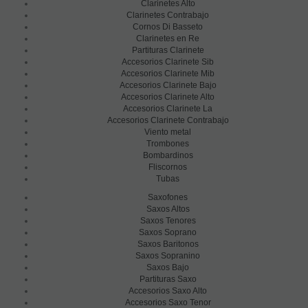
Clarinetes Alto
Clarinetes Contrabajo
Cornos Di Basseto
Clarinetes en Re
Partituras Clarinete
Accesorios Clarinete Sib
Accesorios Clarinete Mib
Accesorios Clarinete Bajo
Accesorios Clarinete Alto
Accesorios Clarinete La
Accesorios Clarinete Contrabajo
Viento metal
Trombones
Bombardinos
Fliscornos
Tubas
Saxofones
Saxos Altos
Saxos Tenores
Saxos Soprano
Saxos Baritonos
Saxos Sopranino
Saxos Bajo
Partituras Saxo
Accesorios Saxo Alto
Accesorios Saxo Tenor