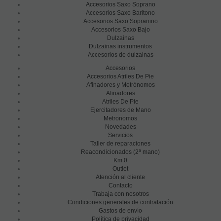
Accesorios Saxo Soprano
Accesorios Saxo Baritono
Accesorios Saxo Sopranino
Accesorios Saxo Bajo
Dulzainas
Dulzainas instrumentos
Accesorios de dulzainas
Accesorios
Accesorios Atriles De Pie
Afinadores y Metrónomos
Afinadores
Atriles De Pie
Ejercitadores de Mano
Metronomos
Novedades
Servicios
Taller de reparaciones
a
Reacondicionados (2
mano)
Km 0
Outlet
Atención al cliente
Contacto
Trabaja con nosotros
Condiciones generales de contratación
Gastos de envío
Política de privacidad