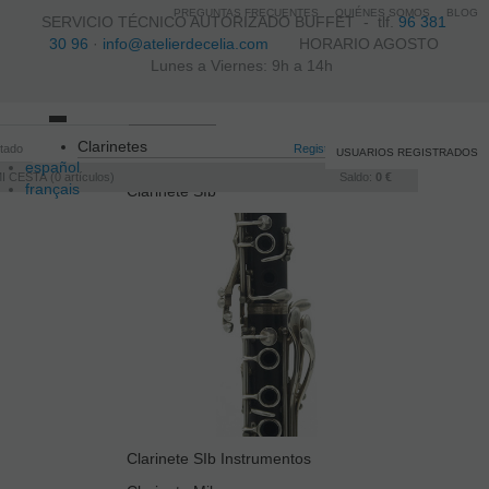
PREGUNTAS FRECUENTES
QUIÉNES SOMOS
BLOG
SERVICIO TÉCNICO AUTORIZADO BUFFET -
tlf.
96 381
30 96
·
info@atelierdecelia.com
HORARIO AGOSTO
Lunes a Viernes: 9h a 14h
Toggle
Clarinetes
itado
navigation
Registro
/
Iniciar sesión
USUARIOS REGISTRADOS
español
I CESTA
0
artículos
Saldo:
0 €
français
Clarinete SIb
Italiano
português
Clarinete SIb Instrumentos