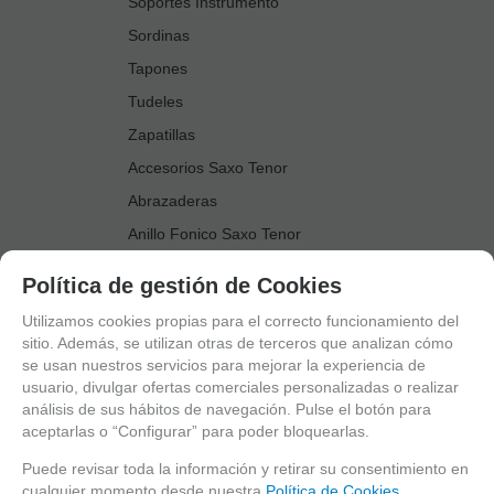
Soportes Instrumento
Sordinas
Tapones
Tudeles
Zapatillas
Accesorios Saxo Tenor
Abrazaderas
Anillo Fonico Saxo Tenor
Atriles Marcha
Política de gestión de Cookies
Boquillas
Utilizamos cookies propias para el correcto funcionamiento del
Boquilleros
sitio. Además, se utilizan otras de terceros que analizan cómo
se usan nuestros servicios para mejorar la experiencia de
Cañas
usuario, divulgar ofertas comerciales personalizadas o realizar
Cordones Arneses
análisis de sus hábitos de navegación. Pulse el botón para
aceptarlas o “Configurar” para poder bloquearlas.
Cortacañas
Deflector Saxo Tenor
Puede revisar toda la información y retirar su consentimiento en
cualquier momento desde nuestra
Política de Cookies.