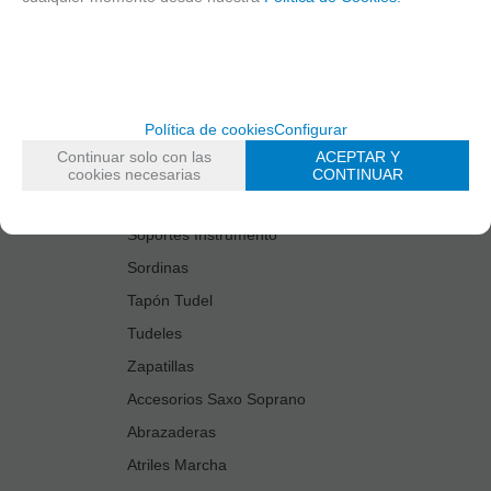
Estuches Guardacañas
Estuches Instrumento
Fundas Boquilla/Tudel
Kits Accesorios Saxo Tenor
Política de cookies
Configurar
Limpiadores
Continuar solo con las
ACEPTAR Y
Protectores Boquilla
cookies necesarias
CONTINUAR
Protectores Llaves
Soportes Instrumento
Sordinas
Tapón Tudel
Tudeles
Zapatillas
Accesorios Saxo Soprano
Abrazaderas
Atriles Marcha