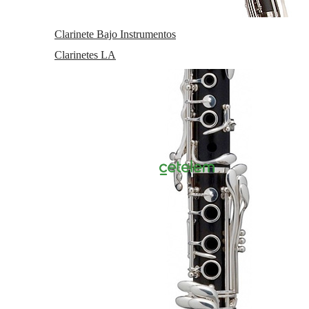
Abertura 1.20 mm
Clarinete Bajo Instrumentos
Estado:
NUEVO
EN STOCK. CÓMPRALO Y LO RECIBIRÁS
AL DIA SIGUIENTE LABORABLE ANTES DE LAS 14:00
Clarinetes LA
HORAS PENINSULA
Entrega 24 horas (Pedidos hechos antes de
las 15:00 horas)
unidades
-
+
249
€
21.00%
IVA incluido
Añadir a cesta
Págalo a plazos con
14,80
€*
al mes en
cuotas
*Importe a financiar
266,43 €
/
Importe total adeudado
266,43 €
/
TIN
0,00 %
/
TAE
9,02 %
/
Ver más
Descripción larga
Esta boquilla modelo LLopis fabricada por la marca
Backun, es el resultado de un trabajo previo de