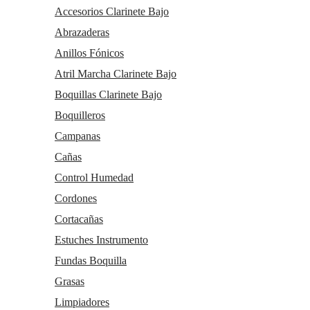
He leído y acepto el
envío de publicidad
Accesorios Clarinete Bajo
Abrazaderas
Anillos Fónicos
Atril Marcha Clarinete Bajo
Boquillas Clarinete Bajo
Boquilleros
Campanas
C/ Maria Llacer 8 Bajo - 46007 Valencia
963 81 30 96
|
info@atelierdecelia.com
Cañas
Control Humedad
Cordones
Preguntas frecuentes
Quiénes somos
Cortacañas
Blog
Estuches Instrumento
Clarinetes
Fundas Boquilla
Viento metal
Saxofones
Grasas
Dulzainas
Limpiadores
Accesorios