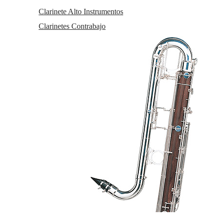
español.
A = 440-442 con una cámara Eb de longitud
Clarinete Alto Instrumentos
estándar.
Clarinetes Contrabajo
Grabado con JL en la parte de detrás de la
boquilla (Javier Llopis)
Incluye:
Una boquilla de clarinete Llopis Signature Eb
con anillas de plastico.de tamaño mediano.
Un pequeño destornillador de punta plana.
Un protector de boquilla.
Todas las boquillas de la serie Backun Signature
vienen con anillas de plástico ya puestas en la
boquilla, que se ajustan a la mayoría de las espigas
de barrilete de clarinete.
Según Javier LLopis, cuando pruebes esta boquilla
vas a encontrar: