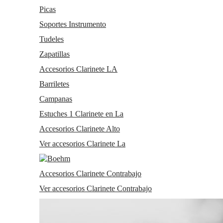
Picas
Clarinetes
Clarinetes Sib
Soportes Instrumento
Clarinetes Mib
Tudeles
Clarinetes En La
Clarinetes Bajo
Zapatillas
Clarinetes En Do
Clarinetes Alto
Accesorios Clarinete LA
Clarinetes Contrabajo
Barriletes
Cornos Di Basseto
Clarinetes en Re
Campanas
Partituras Clarinete
Accesorios Clarinete Sib
Estuches 1 Clarinete en La
Accesorios Clarinete Mib
Accesorios Clarinete Alto
Accesorios Clarinete Bajo
Accesorios Clarinete Alto
Ver accesorios Clarinete La
Accesorios Clarinete La
Accesorios Clarinete Contrabajo
Viento metal
Accesorios Clarinete Contrabajo
Trombones
Bombardinos
Ver accesorios Clarinete Contrabajo
Fliscornos
Tubas
Saxofones