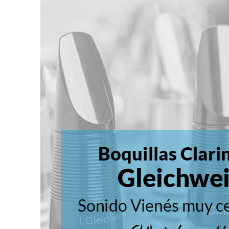
Saxos Altos
Saxos Tenores
Saxos Soprano
Saxos Baritonos
Saxos Sopranino
Saxos Bajo
Partituras Saxo
Accesorios Saxo Alto
Accesorios Saxo Tenor
Accesorios Saxo Soprano
Accesorios Saxo Baritono
Accesorios Saxo Sopranino
Accesorios Saxo Bajo
Dulzainas
Dulzainas instrumentos
Accesorios de dulzainas
Accesorios
Accesorios Atriles De Pie
Afinadores y Metrónomos
Afinadores
Atriles De Pie
Ejercitadores de Mano
Metronomos
Novedades