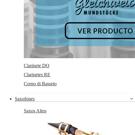
Servicios
Taller de reparaciones
a
Reacondicionados (2
mano)
Km 0
Outlet
Atención al cliente
Contacto
Trabaja con nosotros
Condiciones generales de contratación
Gastos de envío
Política de privacidad
Política de cookies
Clarinete DO
Consentimiento envío publicidad
Clarinetes RE
Corno di Basseto
Saxofones
Saxos Altos