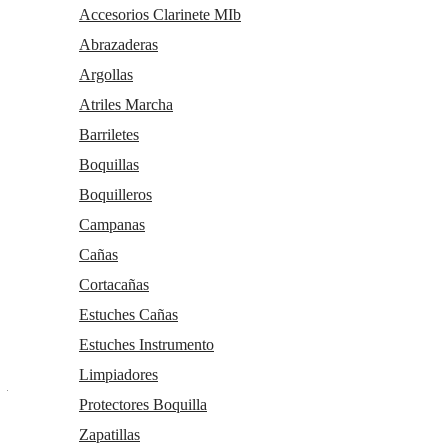
5
/
5
Accesorios Clarinete MIb
Abrazaderas
Marca
Argollas
BACKUN
Atriles Marcha
Familias relacionadas
Barriletes
Accesorios Clarinete Mib
Clarinetes
Boquillas
Boquillas
Boquilleros
Fecha de lanzamiento
Campanas
Miércoles, 7 Agosto 2024
Cañas
Cortacañas
Solicitar más info
Recomendar
Valorar
Estuches Cañas
Suscríbete y disfruta de ventajas y exclusivas
Estuches Instrumento
Sé el primero en recibir las novedades y disfruta de descuentos y
Limpiadores
promociones exclusivas
Protectores Boquilla
Zapatillas