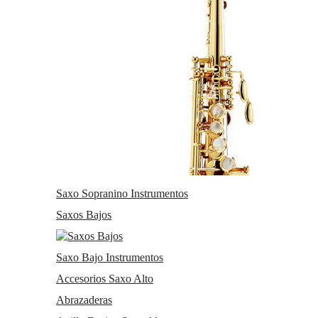
para mostrar publicidad en función del mismo.
Cookies sociales
Cookies de redes sociales externas, que se utilizan para que los
visitantes puedan interactuar con el contenido de diferentes
plataformas sociales (Facebook, YouTube, Twitter, LinkedIn, etc.) y
que se generan únicamente para los usuarios de dichas redes
sociales. Las condiciones de utilización de estas cookies y la
información recopilada, se regula por la política de privacidad de la
plataforma social correspondiente.
Puede informarse de forma concreta sobre qué cookies estamos
utilizando y cuál es la finalidad de cada una de ellas en
nuestra
Política de Cookies
, donde también le explicaremos cómo
puede retirar su consentimiento y eliminarlas de su navegador.
Saxo Sopranino Instrumentos
Si desea navegar solo con las cookies necesarias pulse:
Saxos Bajos
BLOQUEAR COOKIES
Volver
ACEPTAR Y CONTINUAR
Saxo Bajo Instrumentos
Accesorios Saxo Alto
Abrazaderas