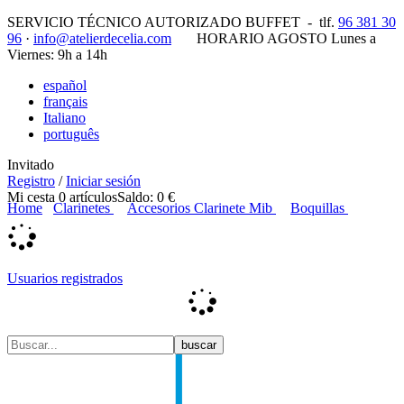
SERVICIO TÉCNICO AUTORIZADO BUFFET -
tlf.
96 381 30
96
·
info@atelierdecelia.com
HORARIO AGOSTO Lunes a
Viernes: 9h a 14h
español
français
Italiano
português
Invitado
Registro
/
Iniciar sesión
Mi cesta
0
artículos
Saldo:
0 €
Home
Clarinetes
Accesorios Clarinete Mib
Boquillas
Usuarios registrados