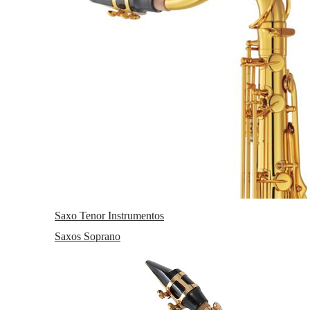
Confirme su elección
Si acepta, se guardarán cookies en su navegador que posteriormente
podrán ser leídas. Estas cookies nunca le identificarán de forma
directa, pero almacenarán información acerca de usted, de sus
preferencias o su dispositivo y se usarán para darte una experiencia
web más personalizada, tanto en rendimiento como a nivel
comercial.
Cookies propias
Son aquellas que se envían al equipo terminal del usuario desde un
equipo o dominio gestionado por el propio editor y desde el que se
presta el servicio solicitado por el usuario.
Cookies de terceros
Son aquellas que se envían al equipo terminal del usuario desde un
equipo o dominio que no es gestionado por el editor, sino por otra
Saxo Tenor Instrumentos
entidad que trata los datos obtenidos través de las cookies.
Saxos Soprano
Cookies necesarias
Aquellas que son esenciales para que el sitio web funcione
correctamente. Esta categoría solo incluye cookies que garantizan
funcionalidades básicas y características de seguridad del sitio web.
Estas cookies no almacenan ninguna información personal.