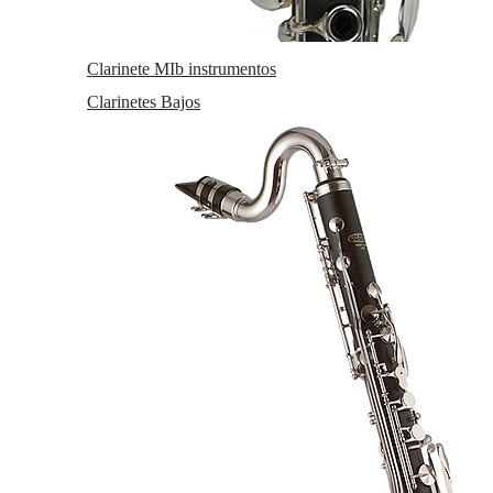
1
2
3
4
Clarinete MIb instrumentos
5
Clarinetes Bajos
6
BACKUN
Boquilla Clarinete Mib o Requinto
Backun Llopis Signature