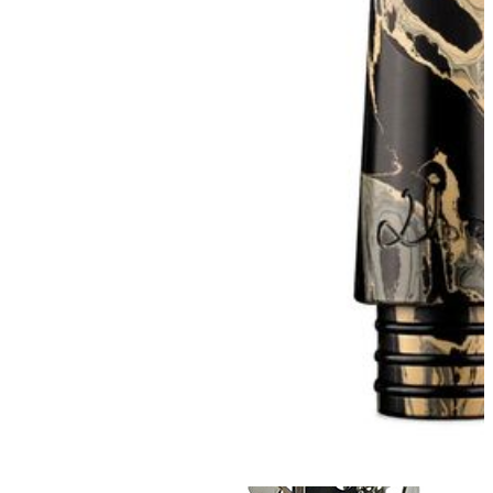
Clarinete SIb Instrumentos
Clarinete Mib