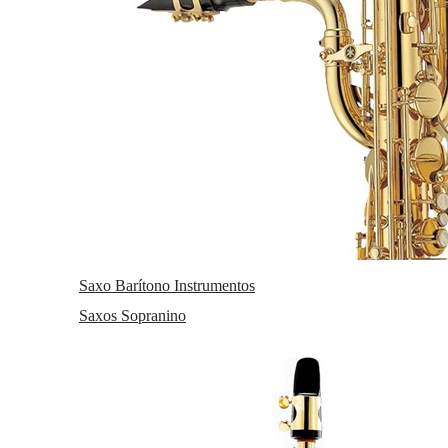
web, aplicación o plataforma, con el fin de introducir mejoras en
función del análisis de los datos de uso que hacen los usuarios del
servicio.
Cookies funcionales
Son necesarias para mostrar correctamente la página web/App y
garantizar el correcto funcionamiento del sitio. Son cookies que
ayudan al usuario a tener una mejor experiencia de la navegación
por el sitio. Un ejemplo de uso de este tipo de cookies son las que se
utilizan para almacenar los datos de navegación de un determinado
idioma.
Cookies de preferencias o personalización
Son aquellas que permiten recordar información para que el usuario
acceda al servicio con determinadas características que pueden
diferenciar su experiencia de la de otros usuarios, como, por
Saxo Barítono Instrumentos
ejemplo, el idioma, el número de resultados a mostrar cuando el
Saxos Sopranino
usuario realiza una búsqueda, el aspecto o contenido del servicio en
función del tipo de navegador a través del cual el usuario accede al
servicio o de la región desde la que accede al servicio, etc.
Cookies publicitarias
Son aquellas que almacenan información del comportamiento de los
usuarios obtenida a través de la observación continuada de sus
hábitos de navegación, lo que permite desarrollar un perfil específico