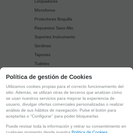
Limpiadores
Microfonos
Protectores Boquilla
Repuestos Saxo Alto
Soportes Instrumento
Sordinas
Tapones
Tudeles
Zapatillas
Política de gestión de Cookies
Accesorios Saxo Tenor
Utilizamos cookies propias para el correcto funcionamiento del
Abrazaderas
sitio. Además, se utilizan otras de terceros que analizan cómo
se usan nuestros servicios para mejorar la experiencia de
Anillo Fonico Saxo Tenor
usuario, divulgar ofertas comerciales personalizadas o realizar
Atriles Marcha
análisis de sus hábitos de navegación. Pulse el botón para
aceptarlas o “Configurar” para poder bloquearlas.
Boquillas
Boquilleros
Puede revisar toda la información y retirar su consentimiento en
cualquier momento desde nuestra
Política de Cookies.