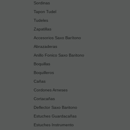
Sordinas
Tapon Tudel
Tudeles
Zapatillas
Accesorios Saxo Barítono
Abrazaderas
Anillo Fonico Saxo Baritono
Boquillas
Boquilleros
Cañas
Cordones Arneses
Cortacañas
Deflector Saxo Baritono
Estuches Guardacañas
Estuches Instrumento