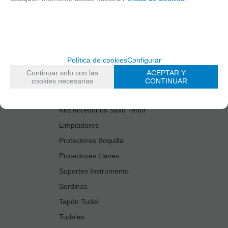
Cañas
Cordones Arneses
Cortacañas
Deflector Saxo Tenor
Política de cookies
Configurar
Estuches Guardacañas
Continuar solo con las
ACEPTAR Y
Estuches Instrumento
cookies necesarias
CONTINUAR
Fundas Boquilla/Tudel
Kits Accesorios Saxo Tenor
Limpiadores
Protectores Boquilla
Protectores Llaves
Soportes Instrumento
Sordinas
Tapón Tudel
Tudeles