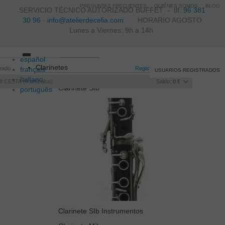
PREGUNTAS FRECUENTES
QUIÉNES SOMOS
BLOG
SERVICIO TÉCNICO AUTORIZADO BUFFET -
tlf.
96 381
30 96
·
info@atelierdecelia.com
HORARIO AGOSTO
Lunes a Viernes: 9h a 14h
español
Toggle
Clarinetes
itado
français
navigation
Registro
/
Iniciar sesión
USUARIOS REGISTRADOS
Italiano
I CESTA
0
artículos
Saldo:
0 €
Clarinete SIb
português
Clarinete SIb Instrumentos