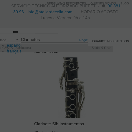
PREGUNTAS FRECUENTES
QUIÉNES SOMOS
BLOG
SERVICIO TÉCNICO AUTORIZADO BUFFET -
tlf.
96 381
30 96
·
info@atelierdecelia.com
HORARIO AGOSTO
Lunes a Viernes: 9h a 14h
Toggle
Clarinetes
itado
navigation
Registro
/
Iniciar sesión
USUARIOS REGISTRADOS
español
I CESTA
0
artículos
Saldo:
0 €
français
Clarinete SIb
Italiano
português
Clarinete SIb Instrumentos