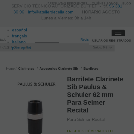
PREGUNTAS FRECUENTES
QUIÉNES SOMOS
BLOG
SERVICIO TÉCNICO AUTORIZADO BUFFET -
tlf.
96 381
30 96
·
info@atelierdecelia.com
HORARIO AGOSTO
Lunes a Viernes: 9h a 14h
español
Toggle
français
itado
Registro
/
Iniciar sesión
USUARIOS REGISTRADOS
navigati
Italiano
I CESTA
português
0
artículos
Saldo:
0 €
Home
Clarinetes
Accesorios Clarinete Sib
Barriletes
Barrilete Clarinete
Sib Paulus &
Schuler 62 mm
Para Selmer
Recital
Para Selmer Recital
EN STOCK. CÓMPRALO Y LO