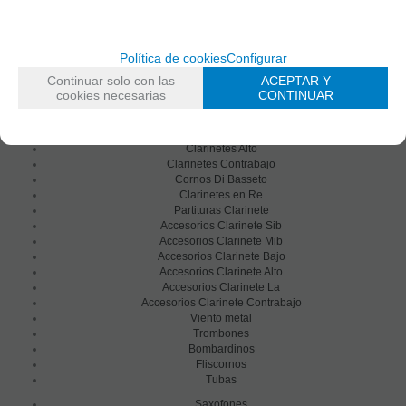
Saxofones
Dulzainas
Accesorios
Clarinetes
Política de cookies
Configurar
Clarinetes Sib
Continuar solo con las
ACEPTAR Y
Clarinetes Mib
cookies necesarias
CONTINUAR
Clarinetes En La
Clarinetes Bajo
Clarinetes En Do
Clarinetes Alto
Clarinetes Contrabajo
Cornos Di Basseto
Clarinetes en Re
Partituras Clarinete
Accesorios Clarinete Sib
Accesorios Clarinete Mib
Accesorios Clarinete Bajo
Accesorios Clarinete Alto
Accesorios Clarinete La
Accesorios Clarinete Contrabajo
Viento metal
Trombones
Bombardinos
Fliscornos
Tubas
Saxofones