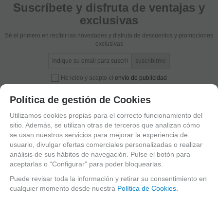
Suscríbete y disfruta de ventajas y
exclusivas
Sé el primero en recibir las novedades y disfruta de descuentos y promociones
exclusivas
He leído y acepto el
envío de publicidad
Política de gestión de Cookies
Utilizamos cookies propias para el correcto funcionamiento del
sitio. Además, se utilizan otras de terceros que analizan cómo
se usan nuestros servicios para mejorar la experiencia de
usuario, divulgar ofertas comerciales personalizadas o realizar
análisis de sus hábitos de navegación. Pulse el botón para
aceptarlas o “Configurar” para poder bloquearlas.
C/ Maria Llacer 8 Bajo - 46007 Valencia
963 81 30 96
|
info@atelierdecelia.com
Puede revisar toda la información y retirar su consentimiento en
cualquier momento desde nuestra
Política de Cookies.
Clarinetes
Viento metal