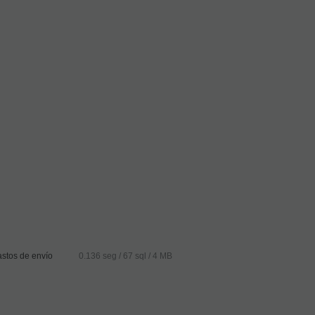
stos de envío
0.136 seg /
67 sql
/ 4 MB