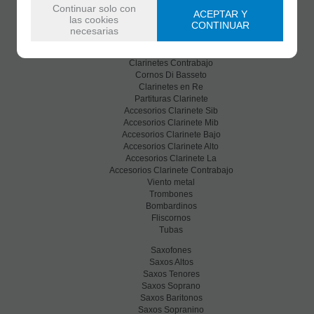
Clarinetes Mib
Continuar solo con
ACEPTAR Y
Clarinetes En La
las cookies
CONTINUAR
Clarinetes Bajo
necesarias
Clarinetes En Do
Clarinetes Alto
Clarinetes Contrabajo
Cornos Di Basseto
Clarinetes en Re
Partituras Clarinete
Accesorios Clarinete Sib
Accesorios Clarinete Mib
Accesorios Clarinete Bajo
Accesorios Clarinete Alto
Accesorios Clarinete La
Accesorios Clarinete Contrabajo
Viento metal
Trombones
Bombardinos
Fliscornos
Tubas
Saxofones
Saxos Altos
Saxos Tenores
Saxos Soprano
Saxos Baritonos
Saxos Sopranino