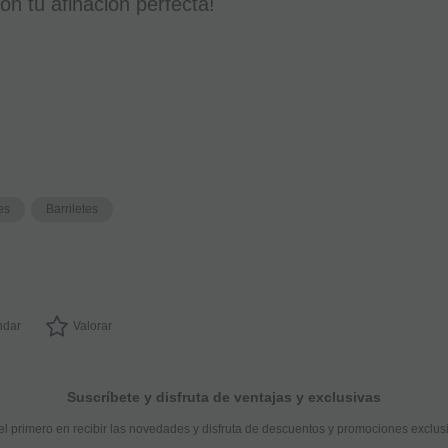
on tu afinación perfecta!
es
Barriletes
dar
Valorar
Suscríbete y disfruta de ventajas y exclusivas
el primero en recibir las novedades y disfruta de descuentos y promociones exclus