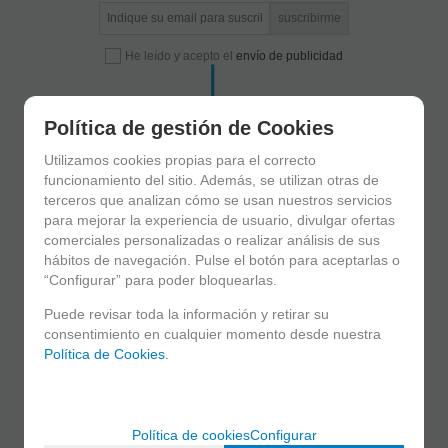
He leído y acepto el
envío de publicidad
Política de gestión de Cookies
Utilizamos cookies propias para el correcto
funcionamiento del sitio. Además, se utilizan otras de
terceros que analizan cómo se usan nuestros servicios
para mejorar la experiencia de usuario, divulgar ofertas
comerciales personalizadas o realizar análisis de sus
C/ Maria Llacer 8 Bajo - 46007 Valencia
963 81 30 96
|
info@atelierdecelia.com
hábitos de navegación. Pulse el botón para aceptarlas o
“Configurar” para poder bloquearlas.
Puede revisar toda la información y retirar su
Clarinetes
consentimiento en cualquier momento desde nuestra
Viento metal
Política de Cookies.
Saxofones
Dulzainas
Accesorios
Clarinetes
Política de cookies
Configurar
Clarinetes Sib