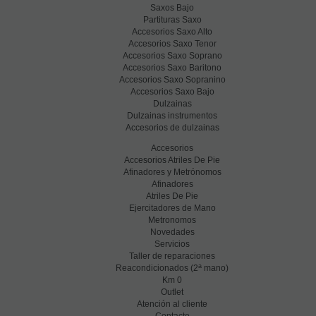
Saxos Bajo
Partituras Saxo
Accesorios Saxo Alto
Accesorios Saxo Tenor
Accesorios Saxo Soprano
Accesorios Saxo Baritono
Accesorios Saxo Sopranino
Accesorios Saxo Bajo
Dulzainas
Dulzainas instrumentos
Accesorios de dulzainas
Accesorios
Accesorios Atriles De Pie
Afinadores y Metrónomos
Afinadores
Atriles De Pie
Ejercitadores de Mano
Metronomos
Novedades
Servicios
Taller de reparaciones
a
Reacondicionados (2
mano)
Km 0
Outlet
Atención al cliente