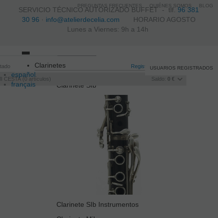
PREGUNTAS FRECUENTES
QUIÉNES SOMOS
BLOG
SERVICIO TÉCNICO AUTORIZADO BUFFET -
tlf.
96 381
30 96
·
info@atelierdecelia.com
HORARIO AGOSTO
Lunes a Viernes: 9h a 14h
Toggle
Clarinetes
itado
navigation
Registro
/
Iniciar sesión
USUARIOS REGISTRADOS
español
I CESTA
0
artículos
Saldo:
0 €
français
Clarinete SIb
Italiano
português
Clarinete SIb Instrumentos