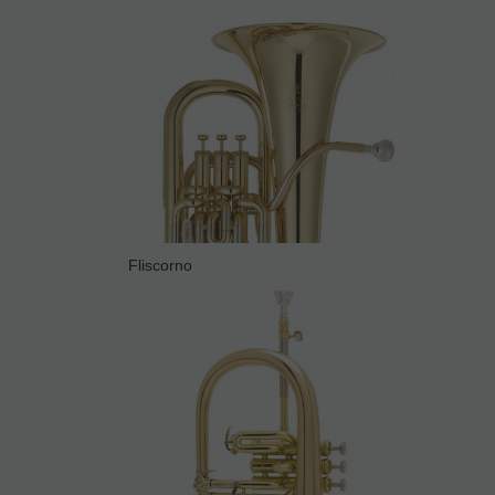
Fliscorno