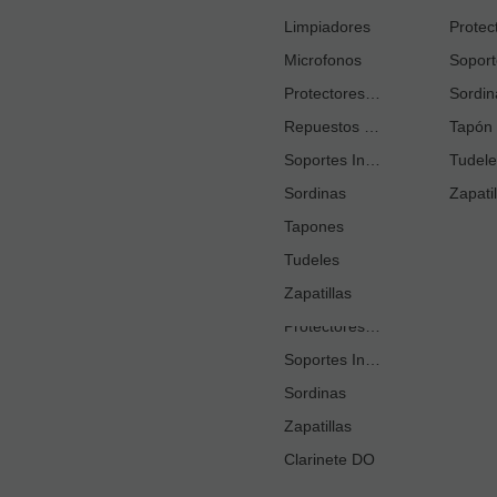
Cortacañas
Limpiadores
Microfonos
Ejercitadores de Respiración
Entrenadores Digitación
Protectores Boquilla
Sordin
Repuestos Saxo Alto
Estuches Guardacañas
Tapón 
Soportes Instrumento
Estuches Instrumento
Tudele
Sordinas
Fundas o Estuches Boquilla
Zapatil
Grasas
Tapones
Tudeles
Kits Accesorios Clarinete Sib
Limpiadores
Zapatillas
Protectores Boquilla
Soportes Instrumento
Sordinas
Zapatillas
Clarinete DO