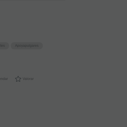
€
21.00%
IVA
incluido
-
+
etes
Apoyapulgares
AÑADIR
A
CESTA
ndar
Valorar