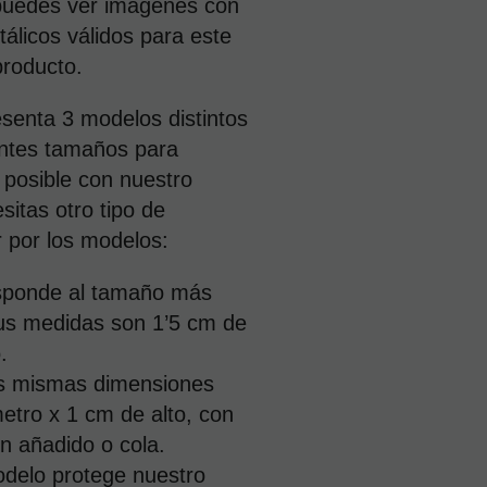
AÑADIR
puedes ver imágenes con
A
álicos válidos para este
CESTA
producto.
enta 3 modelos distintos
entes tamaños para
 posible con nuestro
esitas otro tipo de
 por los modelos:
sponde al tamaño más
us medidas son 1’5 cm de
.
as mismas dimensiones
etro x 1 cm de alto, con
un añadido o cola.
odelo protege nuestro