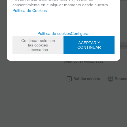
consentimiento en cualquier momento desde nuestra
Juan
Política de Cookies.
Correcto
4
/
5
MARCA
BOEHM
Política de cookies
Configurar
FAMILIAS RELACIONADAS
Continuar solo con
ACEPTAR Y
las cookies
Accesorios Clarinete Sib
Clarin
CONTINUAR
necesarias
FECHA DE LANZAMIENTO
Domingo, 14 Agosto 2022
Solicitar más info
Recome