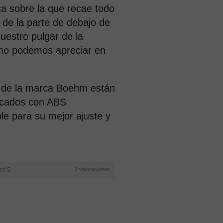
ca sobre la que recae todo
 de la parte de debajo de
(7)
uestro pulgar de la
Limpiador
Clarinete
omo podemos apreciar en
Sib
Interior
Boehm
B10
Microfibra
 de la marca Boehm están
Negro
icados con ABS
ble para su mejor ajuste y
EN STOCK.
CÓMPRALO
Y LO
RECIBIRÁS
AL DIA
SIGUIENTE
LABORABLE
ANTES DE
LAS 14:00
re 5
2
valoraciones
HORAS
PENINSULA
9,50