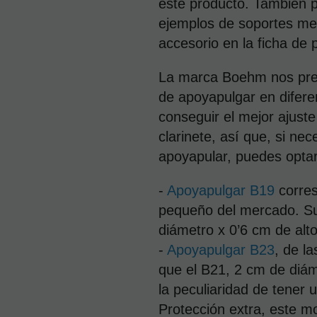
este producto. También 
ejemplos de soportes met
accesorio en la ficha de 
La marca Boehm nos pres
de apoyapulgar en difer
conseguir el mejor ajuste
clarinete, así que, si nec
apoyapular, puedes optar
-
Apoyapulgar B19
corre
pequeño del mercado. S
diámetro x 0’6 cm de alto
-
Apoyapulgar B23
, de l
que el B21, 2 cm de diám
la peculiaridad de tener 
Protección extra, este m