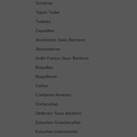
Sordinas
Tapon Tudel
Tudeles
Zapatillas
Accesorios Saxo Barítono
Abrazaderas
Anillo Fonico Saxo Baritono
Boquillas
Boquilleros
Cañas
Cordones Arneses
Cortacañas
Deflector Saxo Baritono
Estuches Guardacañas
Estuches Instrumento