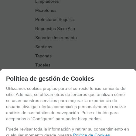
Limpiadores
Microfonos
Protectores Boquilla
Repuestos Saxo Alto
Soportes Instrumento
Sordinas
Tapones
Tudeles
Zapatillas
Política de gestión de Cookies
Accesorios Saxo Tenor
Utilizamos cookies propias para el correcto funcionamiento del
Abrazaderas
sitio. Además, se utilizan otras de terceros que analizan cómo
se usan nuestros servicios para mejorar la experiencia de
Anillo Fonico Saxo Tenor
usuario, divulgar ofertas comerciales personalizadas o realizar
Atriles Marcha
análisis de sus hábitos de navegación. Pulse el botón para
aceptarlas o “Configurar” para poder bloquearlas.
Boquillas
Boquilleros
Puede revisar toda la información y retirar su consentimiento en
cualquier momento desde nuestra
Política de Cookies.