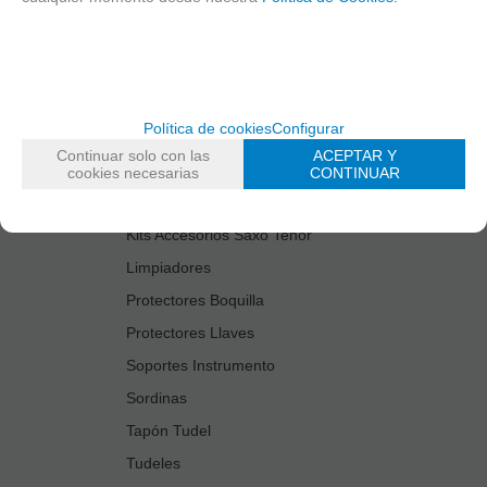
Cañas
Cordones Arneses
Cortacañas
Deflector Saxo Tenor
Política de cookies
Configurar
Estuches Guardacañas
Continuar solo con las
ACEPTAR Y
Estuches Instrumento
cookies necesarias
CONTINUAR
Fundas Boquilla/Tudel
Kits Accesorios Saxo Tenor
Limpiadores
Protectores Boquilla
Protectores Llaves
Soportes Instrumento
Sordinas
Tapón Tudel
Tudeles