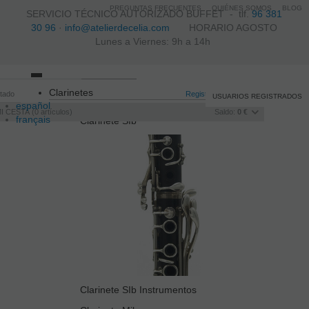
PREGUNTAS FRECUENTES
QUIÉNES SOMOS
BLOG
SERVICIO TÉCNICO AUTORIZADO BUFFET -
tlf.
96 381
30 96
·
info@atelierdecelia.com
HORARIO AGOSTO
Lunes a Viernes: 9h a 14h
Toggle
Clarinetes
itado
navigation
Registro
/
Iniciar sesión
USUARIOS REGISTRADOS
español
I CESTA
0
artículos
Saldo:
0 €
français
Clarinete SIb
Italiano
português
Clarinete SIb Instrumentos