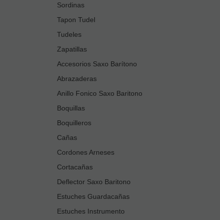
Sordinas
Tapon Tudel
Tudeles
Zapatillas
Accesorios Saxo Barítono
Abrazaderas
Anillo Fonico Saxo Baritono
Boquillas
Boquilleros
Cañas
Cordones Arneses
Cortacañas
Deflector Saxo Baritono
Estuches Guardacañas
Estuches Instrumento