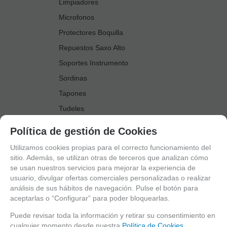
Limpiadores
Microfonos
Protectores Boquilla
Repuestos Saxo Alto
Soportes Instrumento
Sordinas
Tapones
Tudeles
Zapatillas
Política de gestión de Cookies
Accesorios Saxo Tenor
Utilizamos cookies propias para el correcto funcionamiento del
Abrazaderas
sitio. Además, se utilizan otras de terceros que analizan cómo
se usan nuestros servicios para mejorar la experiencia de
Anillo Fonico Saxo Tenor
usuario, divulgar ofertas comerciales personalizadas o realizar
Atriles Marcha
análisis de sus hábitos de navegación. Pulse el botón para
aceptarlas o “Configurar” para poder bloquearlas.
Boquillas
Boquilleros
Puede revisar toda la información y retirar su consentimiento en
cualquier momento desde nuestra
Política de Cookies.