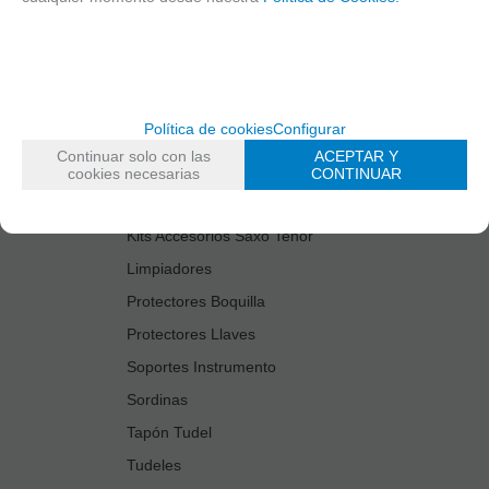
Cañas
Cordones Arneses
Cortacañas
Deflector Saxo Tenor
Política de cookies
Configurar
Estuches Guardacañas
Continuar solo con las
ACEPTAR Y
Estuches Instrumento
cookies necesarias
CONTINUAR
Fundas Boquilla/Tudel
Kits Accesorios Saxo Tenor
Limpiadores
Protectores Boquilla
Protectores Llaves
Soportes Instrumento
Sordinas
Tapón Tudel
Tudeles