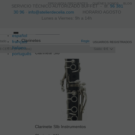
PREGUNTAS FRECUENTES
QUIÉNES SOMOS
BLOG
SERVICIO TÉCNICO AUTORIZADO BUFFET -
tlf.
96 381
30 96
·
info@atelierdecelia.com
HORARIO AGOSTO
Lunes a Viernes: 9h a 14h
español
Toggle
Clarinetes
itado
français
navigation
Registro
/
Iniciar sesión
USUARIOS REGISTRADOS
Italiano
I CESTA
0
artículos
Saldo:
0 €
Clarinete SIb
português
Clarinete SIb Instrumentos