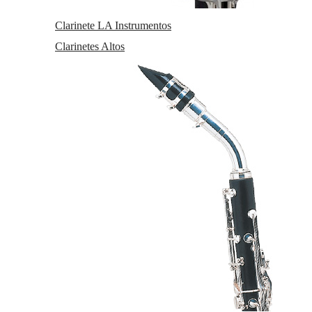
Clarinetes Bajo
Clarinetes En Do
Clarinete LA Instrumentos
Clarinetes Alto
Clarinetes Contrabajo
Clarinetes Altos
Cornos Di Basseto
Clarinetes en Re
Partituras Clarinete
Accesorios Clarinete Sib
Accesorios Clarinete Mib
Accesorios Clarinete Bajo
Accesorios Clarinete Alto
Accesorios Clarinete La
Accesorios Clarinete Contrabajo
Viento metal
Trombones
Bombardinos
Fliscornos
Tubas
Saxofones
Saxos Altos
Saxos Tenores
Saxos Soprano
Saxos Baritonos
Saxos Sopranino