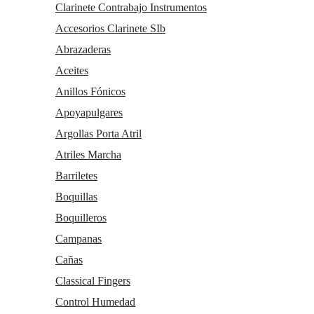
Clarinete Contrabajo Instrumentos
Atención al cliente
Contacto
Accesorios Clarinete SIb
Trabaja con nosotros
Condiciones generales de contratación
Abrazaderas
Gastos de envío
Aceites
Política de privacidad
Política de cookies
Anillos Fónicos
Consentimiento envío publicidad
Apoyapulgares
Argollas Porta Atril
Atriles Marcha
Barriletes
Boquillas
Boquilleros
Campanas
Cañas
Servicio Técnico Autorizado
Classical Fingers
Política de Cookies
-
Consentimiento envío publicidad
-
0.193 seg
Control Humedad
Política de privacidad
-
Condiciones generales de
/
67 sql
/ 4