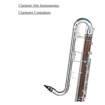
Saxos Bajo
Clarinete Alto Instrumentos
Partituras Saxo
Accesorios Saxo Alto
Clarinetes Contrabajo
Accesorios Saxo Tenor
Accesorios Saxo Soprano
Accesorios Saxo Baritono
Accesorios Saxo Sopranino
Accesorios Saxo Bajo
Dulzainas
Dulzainas instrumentos
Accesorios de dulzainas
Accesorios
Accesorios Atriles De Pie
Afinadores y Metrónomos
Afinadores
Atriles De Pie
Ejercitadores de Mano
Metronomos
Novedades
Servicios
Taller de reparaciones
a
Reacondicionados (2
mano)
Km 0
Outlet