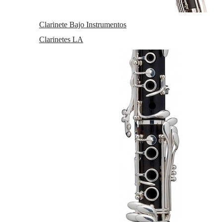
Clarinete Bajo Instrumentos
Clarinetes LA
C/ Maria Llacer 8 Bajo - 46007 Valencia
963 81 30 96
|
info@atelierdecelia.com
Preguntas frecuentes
Quiénes somos
Blog
Clarinetes
Viento metal
Saxofones
Dulzainas
Accesorios
Clarinetes
Clarinetes Sib
Clarinetes Mib
Clarinetes En La