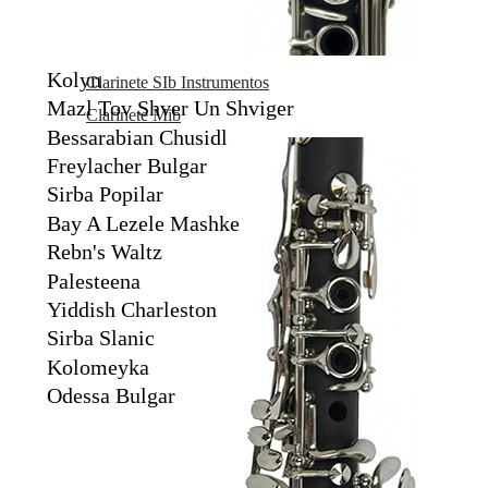
Contenido:
Kolyn
Clarinete SIb Instrumentos
Mazl Tov Shver Un Shviger
Clarinete Mib
Bessarabian Chusidl
Freylacher Bulgar
Sirba Popilar
Bay A Lezele Mashke
Rebn's Waltz
Palesteena
Yiddish Charleston
Sirba Slanic
Kolomeyka
Odessa Bulgar
Marca
ADVANCE MUSIC