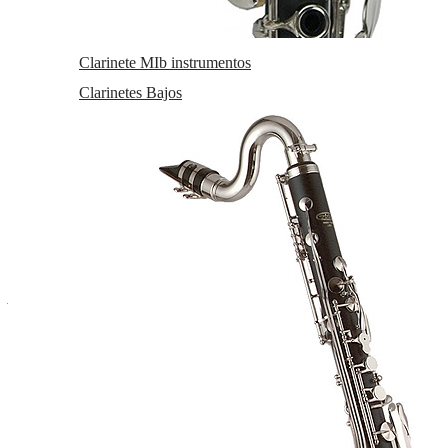
Familias relacionadas
Clarinete MIb instrumentos
Partituras
Partituras Clarinete
Obras clarinete solo
Clarinetes Bajos
Fecha de lanzamiento
Lunes, 10 Abril 2023
Solicitar más info
Recomendar
Valorar
Suscríbete y disfruta de ventajas y exclusivas
Sé el primero en recibir las novedades y disfruta de descuentos y
promociones exclusivas
He leído y acepto el
envío de publicidad