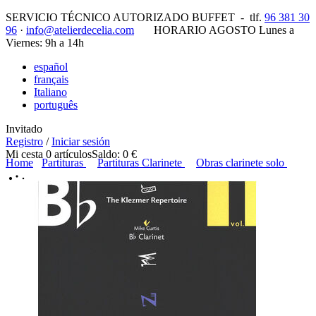
SERVICIO TÉCNICO AUTORIZADO BUFFET -
tlf.
96 381 30
96
·
info@atelierdecelia.com
HORARIO AGOSTO Lunes a
Viernes: 9h a 14h
español
français
Italiano
português
Invitado
Registro
/
Iniciar sesión
Mi cesta
0
artículos
Saldo:
0 €
Home
Partituras
Partituras Clarinete
Obras clarinete solo
Usuarios registrados