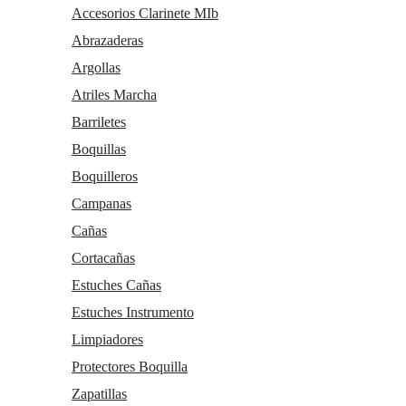
Accesorios Clarinete MIb
Abrazaderas
Argollas
Atriles Marcha
Barriletes
Boquillas
Boquilleros
Campanas
Cañas
Cortacañas
Estuches Cañas
Estuches Instrumento
Limpiadores
Protectores Boquilla
Zapatillas