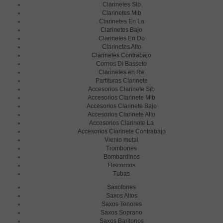
Clarinetes Sib
Clarinetes Mib
Clarinetes En La
Clarinetes Bajo
Clarinetes En Do
Clarinetes Alto
Clarinetes Contrabajo
Cornos Di Basseto
Clarinetes en Re
Partituras Clarinete
Accesorios Clarinete Sib
Accesorios Clarinete Mib
Accesorios Clarinete Bajo
Accesorios Clarinete Alto
Accesorios Clarinete La
Accesorios Clarinete Contrabajo
Viento metal
Trombones
Bombardinos
Fliscornos
Tubas
Saxofones
Saxos Altos
Saxos Tenores
Saxos Soprano
Saxos Baritonos