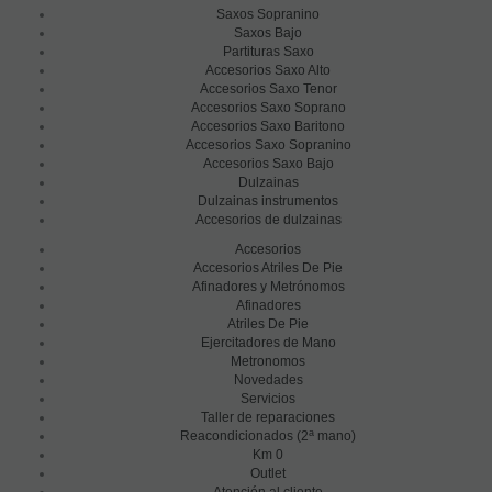
Saxos Sopranino
Saxos Bajo
Partituras Saxo
Accesorios Saxo Alto
Accesorios Saxo Tenor
Accesorios Saxo Soprano
Accesorios Saxo Baritono
Accesorios Saxo Sopranino
Accesorios Saxo Bajo
Dulzainas
Dulzainas instrumentos
Accesorios de dulzainas
Accesorios
Accesorios Atriles De Pie
Afinadores y Metrónomos
Afinadores
Atriles De Pie
Ejercitadores de Mano
Metronomos
Novedades
Servicios
Taller de reparaciones
a
Reacondicionados (2
mano)
Km 0
Outlet