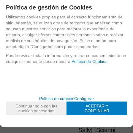
[Hawkins, John]
Política de gestión de Cookies
In A Sentimental
Utilizamos cookies propias para el correcto funcionamiento del
Mood [Ellington,
sitio. Además, se utilizan otras de terceros que analizan cómo
se usan nuestros servicios para mejorar la experiencia de
Duke]
usuario, divulgar ofertas comerciales personalizadas o realizar
Jazz Duet [Colin,
análisis de sus hábitos de navegación. Pulse el botón para
Charles]
aceptarlas o “Configurar” para poder bloquearlas.
Larghetto
Puede revisar toda la información y retirar su consentimiento en
[Mozart, Wolfgang
cualquier momento desde nuestra
Política de Cookies.
Amadeus]
Le Petit Negre
[Debussy, Claude]
November Blues
[Pogson, Steve]
Política de cookies
Configurar
Continuar solo con las
ACEPTAR Y
Peanut Butter
cookies necesarias
CONTINUAR
(The Sound Of
Rock) [Feldtein,
Sally] [Scianni,