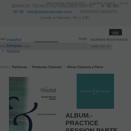
PREGUNTAS FRECUENTES
QUIÉNES SOMOS
BLOG
SERVICIO TÉCNICO AUTORIZADO BUFFET -
tlf.
96 381
30 96
·
info@atelierdecelia.com
HORARIO AGOSTO
Lunes a Viernes: 9h a 14h
Toggle
itado
Registro
/
Iniciar sesión
español
USUARIOS REGISTRADOS
navigati
français
I CESTA
0
artículos
Saldo:
0 €
Italiano
português
Home
Partituras
Partituras Clarinete
Obras Clarinete y Piano
ALBUM.-
PRACTICE
SESSION PARTE