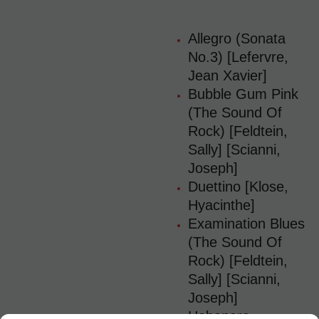
Allegro (Sonata
No.3) [Lefervre,
Jean Xavier]
Bubble Gum Pink
(The Sound Of
Rock) [Feldtein,
Sally] [Scianni,
Joseph]
Duettino [Klose,
Hyacinthe]
Examination Blues
(The Sound Of
Rock) [Feldtein,
Sally] [Scianni,
Joseph]
Habenera