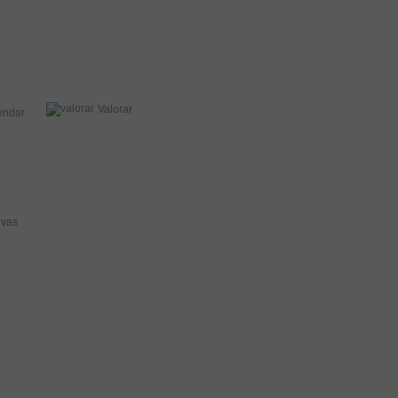
Valorar
ndar
ivas