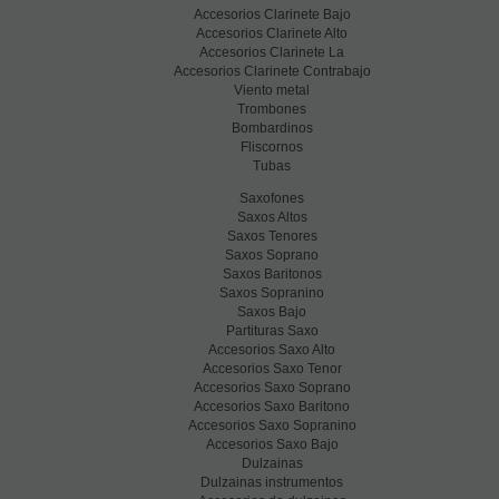
Accesorios Clarinete Bajo
Accesorios Clarinete Alto
Accesorios Clarinete La
Accesorios Clarinete Contrabajo
Viento metal
Trombones
Bombardinos
Fliscornos
Tubas
Saxofones
Saxos Altos
Saxos Tenores
Saxos Soprano
Saxos Baritonos
Saxos Sopranino
Saxos Bajo
Partituras Saxo
Accesorios Saxo Alto
Accesorios Saxo Tenor
Accesorios Saxo Soprano
Accesorios Saxo Baritono
Accesorios Saxo Sopranino
Accesorios Saxo Bajo
Dulzainas
Dulzainas instrumentos