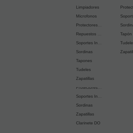
Cortacañas
Limpiadores
Microfonos
Ejercitadores de Respiración
Entrenadores Digitación
Protectores Boquilla
Sordin
Repuestos Saxo Alto
Estuches Guardacañas
Tapón 
Soportes Instrumento
Estuches Instrumento
Tudele
Sordinas
Fundas o Estuches Boquilla
Zapatil
Grasas
Tapones
Tudeles
Kits Accesorios Clarinete Sib
Limpiadores
Zapatillas
Protectores Boquilla
Soportes Instrumento
Sordinas
Zapatillas
Clarinete DO