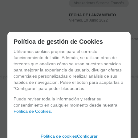
Abrazaderas Sistema Francés
FECHA DE LANZAMIENTO
Viernes, 10 Junio 2022
Solicitar más info
Recome
Política de gestión de Cookies
Utilizamos cookies propias para el correcto
funcionamiento del sitio. Además, se utilizan otras de
terceros que analizan cómo se usan nuestros servicios
Suscríbete y disfruta de ventajas y exclusivas
para mejorar la experiencia de usuario, divulgar ofertas
comerciales personalizadas o realizar análisis de sus
el primero en recibir las novedades y disfruta de descuentos y promociones exclus
hábitos de navegación. Pulse el botón para aceptarlas o
“Configurar” para poder bloquearlas.
Puede revisar toda la información y retirar su
He leído y acepto el
envío de publicidad
consentimiento en cualquier momento desde nuestra
Política de Cookies.
Política de cookies
Configurar