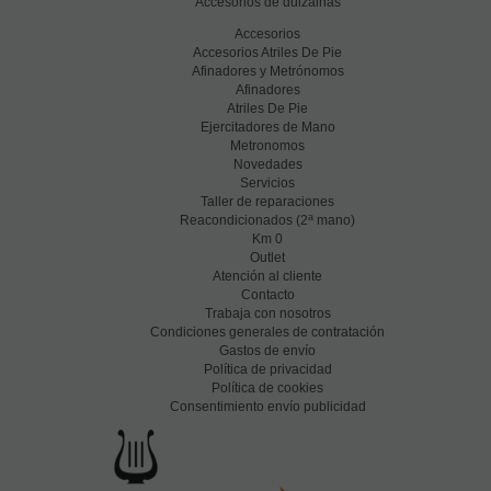
Accesorios de dulzainas
Accesorios
Accesorios Atriles De Pie
Afinadores y Metrónomos
Afinadores
Atriles De Pie
Ejercitadores de Mano
Metronomos
Novedades
Servicios
Taller de reparaciones
a
Reacondicionados (2
mano)
Km 0
Outlet
Atención al cliente
Contacto
Trabaja con nosotros
Condiciones generales de contratación
Gastos de envío
Política de privacidad
Política de cookies
Consentimiento envío publicidad