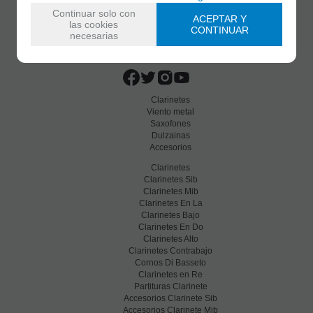
Continuar solo con
ACEPTAR Y
las cookies
CONTINUAR
necesarias
C/ Maria Llacer 8 Bajo - 46007 Valencia
963 81 30 96
|
info@atelierdecelia.com
Clarinetes
Viento metal
Saxofones
Dulzainas
Accesorios
Clarinetes
Clarinetes Sib
Clarinetes Mib
Clarinetes En La
Clarinetes Bajo
Clarinetes En Do
Clarinetes Alto
Clarinetes Contrabajo
Cornos Di Basseto
Clarinetes en Re
Partituras Clarinete
Accesorios Clarinete Sib
Accesorios Clarinete Mib