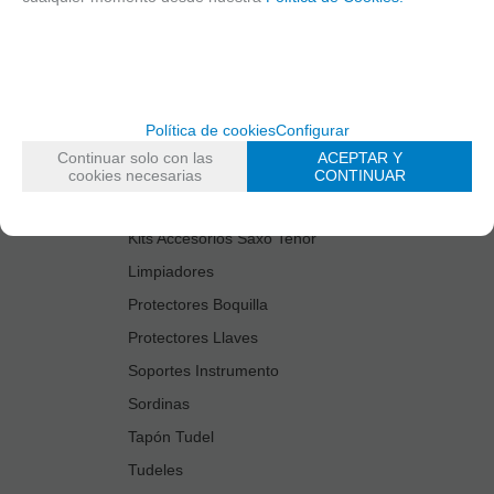
Cañas
Cordones Arneses
Cortacañas
Deflector Saxo Tenor
Política de cookies
Configurar
Estuches Guardacañas
Continuar solo con las
ACEPTAR Y
Estuches Instrumento
cookies necesarias
CONTINUAR
Fundas Boquilla/Tudel
Kits Accesorios Saxo Tenor
Limpiadores
Protectores Boquilla
Protectores Llaves
Soportes Instrumento
Sordinas
Tapón Tudel
Tudeles