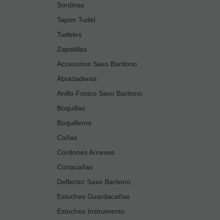
Sordinas
Tapon Tudel
Tudeles
Zapatillas
Accesorios Saxo Barítono
Abrazaderas
Anillo Fonico Saxo Baritono
Boquillas
Boquilleros
Cañas
Cordones Arneses
Cortacañas
Deflector Saxo Baritono
Estuches Guardacañas
Estuches Instrumento