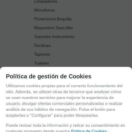
Limpiadores
Microfonos
Protectores Boquilla
Repuestos Saxo Alto
Soportes Instrumento
Sordinas
Tapones
Tudeles
Zapatillas
Política de gestión de Cookies
Accesorios Saxo Tenor
Utilizamos cookies propias para el correcto funcionamiento del
Abrazaderas
sitio. Además, se utilizan otras de terceros que analizan cómo
se usan nuestros servicios para mejorar la experiencia de
Anillo Fonico Saxo Tenor
usuario, divulgar ofertas comerciales personalizadas o realizar
Atriles Marcha
análisis de sus hábitos de navegación. Pulse el botón para
aceptarlas o “Configurar” para poder bloquearlas.
Boquillas
Boquilleros
Puede revisar toda la información y retirar su consentimiento en
cualquier momento desde nuestra
Política de Cookies.