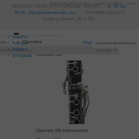
PREGUNTAS FRECUENTES
QUIÉNES SOMOS
BLOG
SERVICIO TÉCNICO AUTORIZADO BUFFET -
tlf.
96 381
30 96
·
info@atelierdecelia.com
HORARIO AGOSTO
Lunes a Viernes: 9h a 14h
español
Toggle
Clarinetes
itado
français
navigation
Registro
/
Iniciar sesión
USUARIOS REGISTRADOS
Italiano
I CESTA
0
artículos
Saldo:
0 €
Clarinete SIb
português
Clarinete SIb Instrumentos