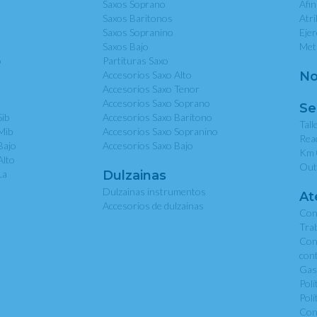
Saxos Soprano
Afi
Saxos Baritonos
Atri
Saxos Sopranino
Eje
Saxos Bajo
Met
o
Partituras Saxo
Accesorios Saxo Alto
No
Accesorios Saxo Tenor
Accesorios Saxo Soprano
Se
Sib
Accesorios Saxo Baritono
Tall
Mib
Accesorios Saxo Sopranino
Rea
Bajo
Accesorios Saxo Bajo
Km 
Alto
Out
La
Dulzainas
Dulzainas instrumentos
At
Accesorios de dulzainas
Con
Tra
Con
con
Gas
Polí
Polí
Con