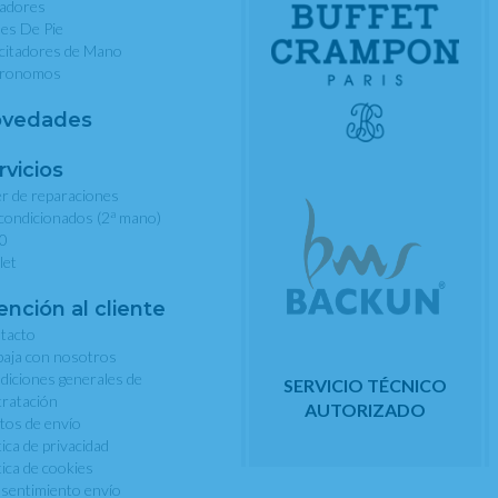
nadores
les De Pie
rcitadores de Mano
ronomos
vedades
rvicios
er de reparaciones
a
condicionados (2
mano)
0
let
ención al cliente
tacto
baja con nosotros
diciones generales de
SERVICIO TÉCNICO
tratación
AUTORIZADO
tos de envío
tica de privacidad
tica de cookies
sentimiento envío