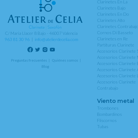
Clarinetes En La
Clarinetes Bajo
Clarinetes En Do
Clarinetes Alto
Clarinetes Contrabaj
Cornos Di Basseto
C/ Maria Llacer 8 Bajo - 46007 Valencia
Clarinetes en Re
963 81 30 96
|
info@atelierdecelia.com
Partituras Clarinete
Accesorios Clarinete 
Accesorios Clarinete 
Preguntas frecuentes
Quiénes somos
Accesorios Clarinete 
Blog
Accesorios Clarinete 
Accesorios Clarinete 
Accesorios Clarinete
Contrabajo
Viento metal
Trombones
Bombardinos
Fliscornos
Tubas