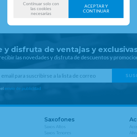
Continuar solo con
ACEPTAR Y
las cookies
CONTINUAR
necesarias
 y disfruta de ventajas y exclusiva
 recibir las novedades y disfruta de descuentos y promocio
 el
envío de publicidad
Saxofones
Ac
Saxos Altos
Acce
Saxos Tenores
Afi