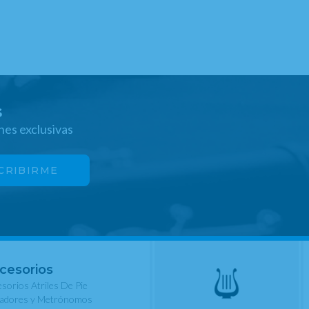
s
nes exclusivas
cesorios
sorios Atriles De Pie
nadores y Metrónomos