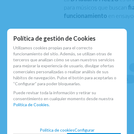
para músicos que buscan
fi
funcionamiento
en ensayo,
Política de gestión de Cookies
MARCA
Utilizamos cookies propias para el correcto
D'Addario
funcionamiento del sitio. Además, se utilizan otras de
FAMILIAS RELACIONADAS
terceros que analizan cómo se usan nuestros servicios
para mejorar la experiencia de usuario, divulgar ofertas
ACCESORIOS CLARINETE SIB
comerciales personalizadas o realizar análisis de sus
hábitos de navegación. Pulse el botón para aceptarlas o
ABRAZADERAS SISTEMA FRANCÉS
“Configurar” para poder bloquearlas.
FECHA DE LANZAMIENTO
Puede revisar toda la información y retirar su
Miércoles, 29 Mayo 2013
consentimiento en cualquier momento desde nuestra
Política de Cookies.
Política de cookies
Configurar