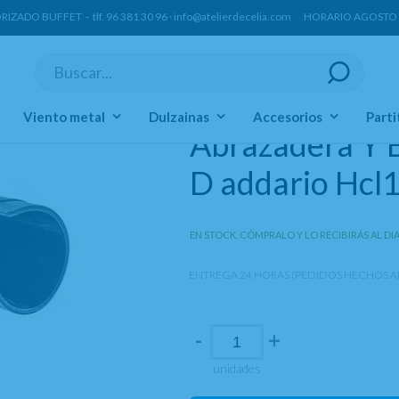
ORIZADO BUFFET -
tlf.
96 381 30 96
·
info@atelierdecelia.com
HORARIO AGOSTO Lun
Abrazaderas Sistema Francés
Viento metal
Dulzainas
Accesorios
Parti
Abrazadera Y B
D addario Hcl
EN STOCK. CÓMPRALO Y LO RECIBIRÁS AL DI
ENTREGA 24 HORAS (PEDIDOS HECHOS AN
-
+
unidades