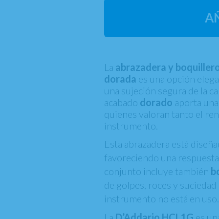
A
La
abrazadera y boquiller
dorada
es una opción elega
una sujeción segura de la ca
acabado
dorado
aporta una 
quienes valoran tanto el re
instrumento.
Esta abrazadera está diseñad
favoreciendo una respuesta 
conjunto incluye también
b
de golpes, roces y suciedad
instrumento no está en uso
La
D’Addario HCL1G
es una