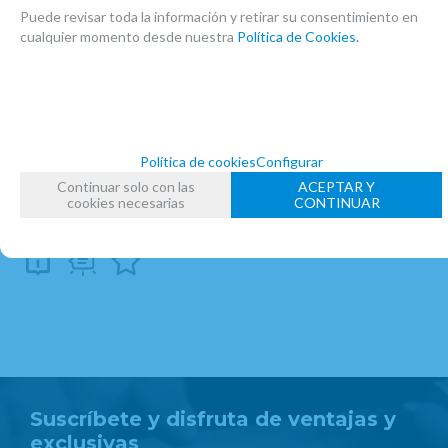
MARCA
Puede revisar toda la información y retirar su consentimiento en
D'Addario
cualquier momento desde nuestra
Política de Cookies.
FAMILIAS RELACIONADAS
ACCESORIOS CLARINETE SIB
CLARINETES
ABRAZADERAS
ABRAZADERAS SISTEMA FRANCÉS
Política de cookies
Configurar
FECHA DE LANZAMIENTO
Continuar solo con las
ACEPTAR Y
Miércoles, 29 Mayo 2013
cookies necesarias
CONTINUAR
Suscríbete y disfruta de ventajas y
exclusivas