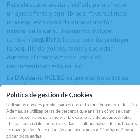
Esta abrazadera está diseñada para ofrecer
un ajuste firme y equilibrado, favoreciendo
una respuesta cómoda y una vibración
natural de la caña. El conjunto incluye
también
boquillero
, lo que permite proteger
la boquilla de golpes, roces y suciedad
durante el transporte o cuando el
instrumento no está en uso.
La
D’Addario HCL1G
es una opción práctica
para el uso diario, pensada para músicos que
Política de gestión de Cookies
buscan
fiabilidad, facilidad de colocación y
buen funcionamiento
en ensayo, estudio o
Utilizamos cookies propias para el correcto funcionamiento del sitio.
Además, se utilizan otras de terceros que analizan cómo se usan
concierto.
nuestros servicios para mejorar la experiencia de usuario, divulgar
ofertas comerciales personalizadas o realizar análisis de sus hábitos
de navegación. Pulse el botón para aceptarlas o “Configurar” para
poder bloquearlas.