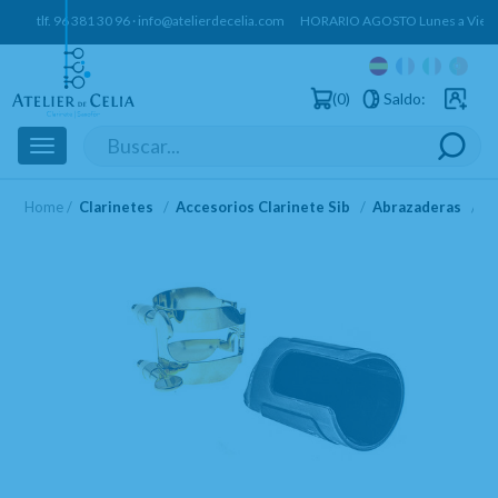
tlf.
96 381 30 96
·
info@atelierdecelia.com
HORARIO AGOSTO Lunes a Vierne
0
Saldo:
Usuarios 
Toggle
navigation
Home
Clarinetes
Accesorios Clarinete Sib
Abrazaderas
A