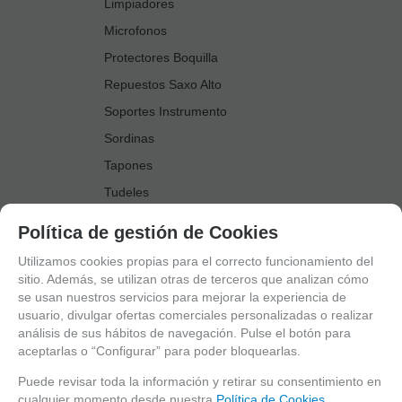
Limpiadores
Microfonos
Protectores Boquilla
Repuestos Saxo Alto
Soportes Instrumento
Sordinas
Tapones
Tudeles
Zapatillas
Política de gestión de Cookies
Accesorios Saxo Tenor
Utilizamos cookies propias para el correcto funcionamiento del
Abrazaderas
sitio. Además, se utilizan otras de terceros que analizan cómo
se usan nuestros servicios para mejorar la experiencia de
Anillo Fonico Saxo Tenor
usuario, divulgar ofertas comerciales personalizadas o realizar
Atriles Marcha
análisis de sus hábitos de navegación. Pulse el botón para
aceptarlas o “Configurar” para poder bloquearlas.
Boquillas
Boquilleros
Puede revisar toda la información y retirar su consentimiento en
cualquier momento desde nuestra
Política de Cookies.