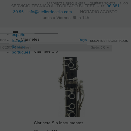
PREGUNTAS FRECUENTES
QUIÉNES SOMOS
BLOG
SERVICIO TÉCNICO AUTORIZADO BUFFET -
tlf.
96 381
30 96
·
info@atelierdecelia.com
HORARIO AGOSTO
Lunes a Viernes: 9h a 14h
español
Toggle
Clarinetes
itado
français
navigation
Registro
/
Iniciar sesión
USUARIOS REGISTRADOS
Italiano
I CESTA
0
artículos
Saldo:
0 €
Clarinete SIb
português
Clarinete SIb Instrumentos