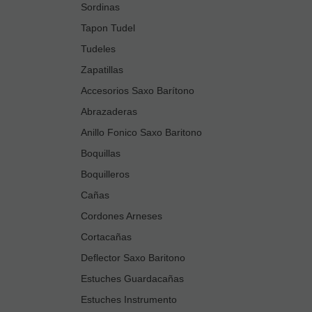
Sordinas
Tapon Tudel
Tudeles
Zapatillas
Accesorios Saxo Barítono
Abrazaderas
Anillo Fonico Saxo Baritono
Boquillas
Boquilleros
Cañas
Cordones Arneses
Cortacañas
Deflector Saxo Baritono
Estuches Guardacañas
Estuches Instrumento