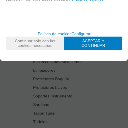
Cañas
Cordones Arneses
Cortacañas
Deflector Saxo Tenor
Política de cookies
Configurar
Estuches Guardacañas
Continuar solo con las
ACEPTAR Y
Estuches Instrumento
cookies necesarias
CONTINUAR
Fundas Boquilla/Tudel
Kits Accesorios Saxo Tenor
Limpiadores
Protectores Boquilla
Protectores Llaves
Soportes Instrumento
Sordinas
Tapón Tudel
Tudeles