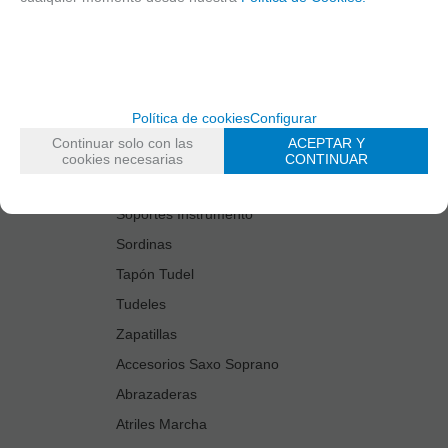
Estuches Guardacañas
Estuches Instrumento
Fundas Boquilla/Tudel
Kits Accesorios Saxo Tenor
Política de cookies
Configurar
Limpiadores
Continuar solo con las
ACEPTAR Y
Protectores Boquilla
cookies necesarias
CONTINUAR
Protectores Llaves
Soportes Instrumento
Sordinas
Tapón Tudel
Tudeles
Zapatillas
Accesorios Saxo Soprano
Abrazaderas
Atriles Marcha