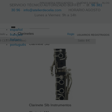
PREGUNTAS FRECUENTES
QUIÉNES SOMOS
BLOG
SERVICIO TÉCNICO AUTORIZADO BUFFET -
tlf.
96 381
30 96
·
info@atelierdecelia.com
HORARIO AGOSTO
Lunes a Viernes: 9h a 14h
español
Toggle
Clarinetes
itado
français
navigation
Registro
/
Iniciar sesión
USUARIOS REGISTRADOS
Italiano
I CESTA
0
artículos
Saldo:
0 €
Clarinete SIb
português
Clarinete SIb Instrumentos