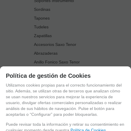
Soportes Instrumento
Sordinas
Tapones
Tudeles
Zapatillas
Accesorios Saxo Tenor
Abrazaderas
Anillo Fonico Saxo Tenor
Atriles Marcha
Política de gestión de Cookies
Boquillas
Utilizamos cookies propias para el correcto funcionamiento del
Boquilleros
sitio. Además, se utilizan otras de terceros que analizan cómo
se usan nuestros servicios para mejorar la experiencia de
Cañas
usuario, divulgar ofertas comerciales personalizadas o realizar
Cordones Arneses
análisis de sus hábitos de navegación. Pulse el botón para
aceptarlas o “Configurar” para poder bloquearlas.
Cortacañas
Deflector Saxo Tenor
Puede revisar toda la información y retirar su consentimiento en
cualquier momento desde nuestra
Política de Cookies.