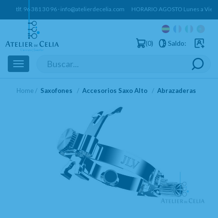
tlf.
96 381 30 96
·
info@atelierdecelia.com
HORARIO AGOSTO Lunes a Vierne
0
Saldo:
Usuarios 
Toggle
navigation
Home
Saxofones
Accesorios Saxo Alto
Abrazaderas