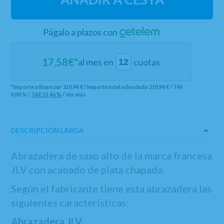
Págalo a plazos con
17,58
€*
al mes en
cuotas
*Importe a financiar
210,94 €
/
Importe total adeudado
210,94 €
/
TIN
0,00 %
/
TAE
11,46 %
/
Ver más
DESCRIPCIÓN LARGA
Abrazadera de saxo alto de la marca francesa
JLV con acabado de plata chapada.
Según el fabricante tiene esta abrazadera las
siguientes características:
Abrazadera JLV