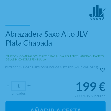
Abrazadera Saxo Alto JLV
Plata Chapada
EN STOCK. CÓMPRALO Y LO RECIBIRÁS AL DIA SIGUIENTE LABORABLE ANTES
DE LAS 14:00 HORAS PENINSULA
ENTREGA 24 HORAS (PEDIDOS HECHOS ANTES DE LAS 15:00 HORAS)
199
€
-
+
unidades
21.00%
IVA incluido
AÑADIR A CESTA