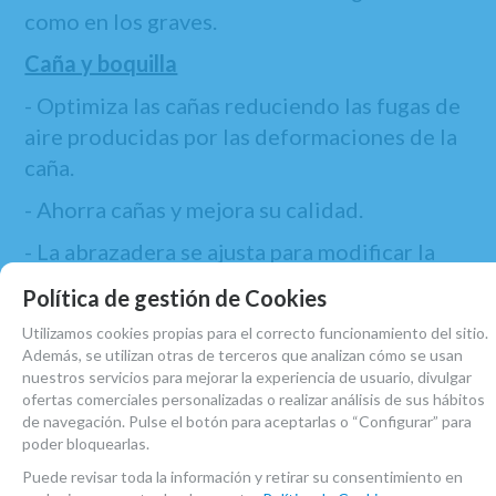
como en los graves.
Caña y boquilla
- Optimiza las cañas reduciendo las fugas de
aire producidas por las deformaciones de la
caña.
- Ahorra cañas y mejora su calidad.
- La abrazadera se ajusta para modificar la
amplitud acústica.
Política de gestión de Cookies
- Es apta tanto para diestros como para
Utilizamos cookies propias para el correcto funcionamiento del sitio.
zurdos.
Además, se utilizan otras de terceros que analizan cómo se usan
nuestros servicios para mejorar la experiencia de usuario, divulgar
Es una abrazadera para estudiantes o para
ofertas comerciales personalizadas o realizar análisis de sus hábitos
de navegación. Pulse el botón para aceptarlas o “Configurar” para
profesionales.
poder bloquearlas.
La elección del acabado tiene las siguientes
Puede revisar toda la información y retirar su consentimiento en