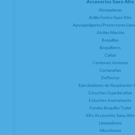
Accesorios Saxo Alto
Abrazaderas
Anillo Fonico Saxo Alto
Apoyapulgares/Protectores Llav
Atriles Marcha
Boquillas
Boquilleros
Cañas
Cordones Arneses
Cortacañas
Deflector
Ejercitadores de Respiración 
Estuches Guardacañas
Estuches Instrumento
Fundas Boquilla/Tudel
Kits Accesorios Saxo Alto
Limpiadores
Microfonos