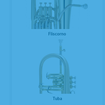
Fliscorno
Tuba