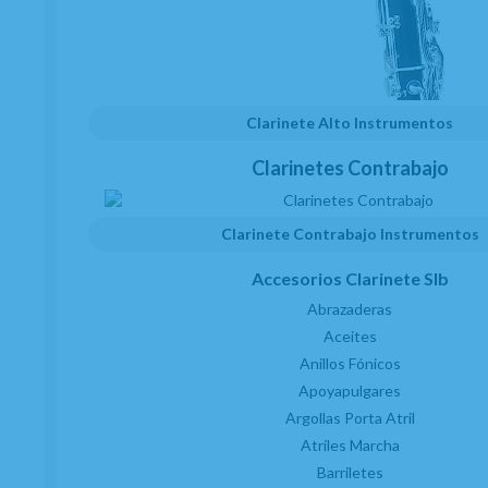
Preguntas frecuentes
Quiénes somos
Blog
Clarinetes
Clarinete Alto Instrumentos
Viento metal
Saxofones
Clarinetes Contrabajo
Dulzainas
Accesorios
Clarinete Contrabajo Instrumentos
Novedades
Accesorios Clarinete SIb
Servicios
Abrazaderas
Taller de reparaciones
Aceites
a
Reacondicionados (2
mano)
Anillos Fónicos
Km 0
Apoyapulgares
Outlet
Argollas Porta Atril
Atención al cliente
Atriles Marcha
Contacto
Barriletes