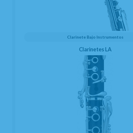
ABRAZADERAS
FECHA DE LANZAMIENTO
Sábado, 29 Noviembre 2025
Clarinete Bajo Instrumentos
Clarinetes LA
Suscríbete y disfruta de ventajas y
exclusivas
Sé el primero en recibir las novedades y disfruta de
descuentos y promociones exclusivas