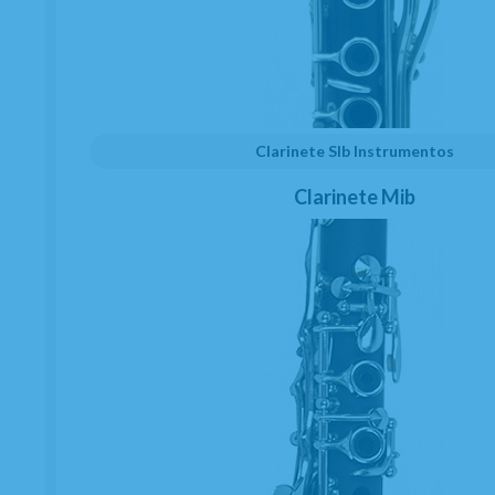
Clarinete SIb Instrumentos
Clarinete Mib
Abrazadera Saxo Alto JLV Para
Boquillas Metal Lacado Mate
EN STOCK. CÓMPRALO Y LO RECIBIRÁS AL DIA SIGUIENTE LABORABLE ANTES
DE LAS 14:00 HORAS PENINSULA
ENTREGA 24 HORAS (PEDIDOS HECHOS ANTES DE LAS 15:00 HORAS)
189
€
-
+
unidades
21.00%
IVA incluido