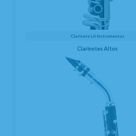
He leído y acepto el
envío de publicidad
Clarinete LA Instrumentos
Clarinetes Altos
C/ Maria Llacer 8 Bajo - 46007 Valencia
963 81 30 96
|
info@atelierdecelia.com