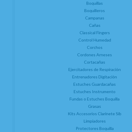
Trabaja con nosotros
Boquillas
Condiciones generales de contratación
Boquilleros
Gastos de envío
Campanas
Política de privacidad
Política de cookies
Cañas
Consentimiento envío publicidad
Classical Fingers
Control Humedad
Corchos
Cordones Arneses
Cortacañas
Ejercitadores de Respiración
Entrenadores Digitación
Estuches Guardacañas
Estuches Instrumento
SERVICIO TÉCNICO AUTORIZADO
Fundas o Estuches Boquilla
Grasas
Kits Accesorios Clarinete Sib
Limpiadores
Protectores Boquilla