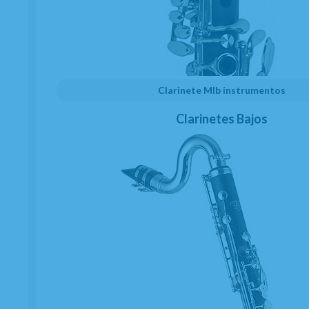
AÑADIR A CESTA
Págalo a plazos con
Clarinete MIb instrumentos
Clarinetes Bajos
16,69
€*
al mes en
cuotas
*Importe a financiar
200,33 €
/
Importe total adeudado
200,33 €
/
TIN
0,00 %
/
TAE
11,46 %
/
Ver más
MARCA
JLV
FAMILIAS RELACIONADAS
ACCESORIOS SAXO ALTO
SAXOFONES