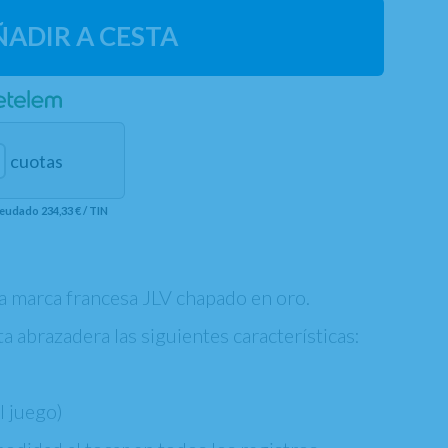
ÑADIR A CESTA
cuotas
adeudado
234,33 €
/
TIN
la marca francesa JLV chapado en oro.
ta abrazadera las siguientes características:
el juego)