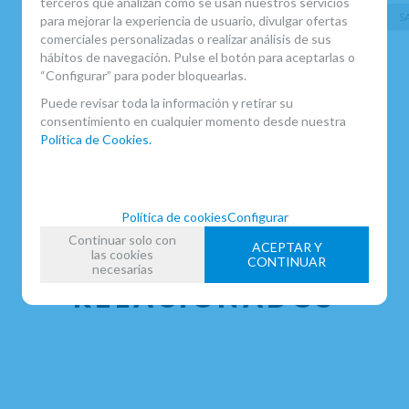
terceros que analizan cómo se usan nuestros servicios
ACCESORIOS SAXO ALTO
S
para mejorar la experiencia de usuario, divulgar ofertas
comerciales personalizadas o realizar análisis de sus
FECHA DE LANZAMIENTO
hábitos de navegación. Pulse el botón para aceptarlas o
Miércoles, 26 Abril 2017
“Configurar” para poder bloquearlas.
Puede revisar toda la información y retirar su
consentimiento en cualquier momento desde nuestra
Política de Cookies.
Política de cookies
Configurar
Continuar solo con
ACEPTAR Y
las cookies
CONTINUAR
necesarias
RELACIONADOS