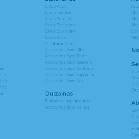
Saxos Altos
Acce
Saxos Tenores
Afi
Saxos Soprano
Afi
Saxos Baritonos
Atri
Saxos Sopranino
Eje
Saxos Bajo
Met
o
Partituras Saxo
Accesorios Saxo Alto
No
Accesorios Saxo Tenor
Accesorios Saxo Soprano
Se
Sib
Accesorios Saxo Baritono
Tall
Mib
Accesorios Saxo Sopranino
Rea
Bajo
Accesorios Saxo Bajo
Km 
Alto
Out
La
Dulzainas
Dulzainas instrumentos
At
Accesorios de dulzainas
Con
Tra
Con
con
Gas