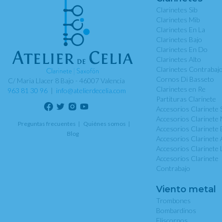
Clarinetes Sib
Clarinetes Mib
Clarinetes En La
Clarinetes Bajo
Clarinetes En Do
Clarinetes Alto
Clarinetes Contrabaj
Cornos Di Basseto
C/ Maria Llacer 8 Bajo - 46007 Valencia
Clarinetes en Re
963 81 30 96
|
info@atelierdecelia.com
Partituras Clarinete
Accesorios Clarinete 
Accesorios Clarinete 
Preguntas frecuentes
Quiénes somos
Accesorios Clarinete 
Blog
Accesorios Clarinete 
Accesorios Clarinete 
Accesorios Clarinete
Contrabajo
Viento metal
Trombones
Bombardinos
Fliscornos