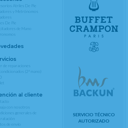
sorios Atriles De Pie
nadores y Metrónomos
nadores
les De Pie
rcitadores de Mano
ronomos
vedades
rvicios
er de reparaciones
a
condicionados (2
mano)
0
let
ención al cliente
tacto
baja con nosotros
diciones generales de
SERVICIO TÉCNICO
tratación
AUTORIZADO
tos de envío