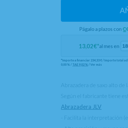
A
Págalo a plazos con
13,02
€*
al mes en
*Importe a financiar
234,33 €
/
Importe total 
0,00 %
/
TAE
9,02 %
/
Ver más
Abrazadera de saxo alto de 
Según el fabricante tiene es
Abrazadera JLV
- Facilita la interpretación (