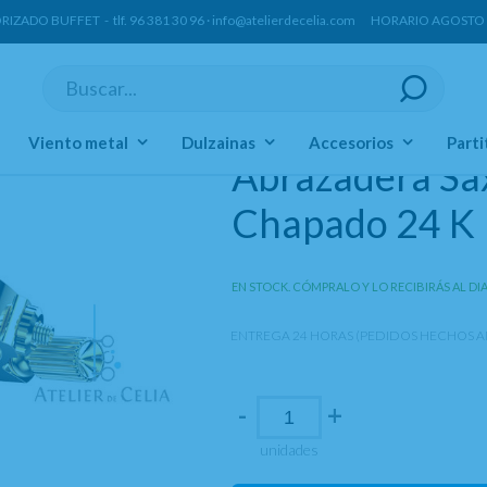
ORIZADO BUFFET -
tlf.
96 381 30 96
·
info@atelierdecelia.com
HORARIO AGOSTO Lun
Viento metal
Dulzainas
Accesorios
Parti
Abrazadera Sa
Chapado 24 K
EN STOCK. CÓMPRALO Y LO RECIBIRÁS AL DI
ENTREGA 24 HORAS (PEDIDOS HECHOS AN
-
+
unidades