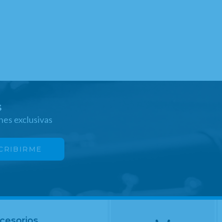
s
nes exclusivas
cesorios