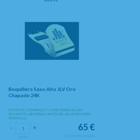
Boquillero Saxo Alto JLV Oro
Chapado 24K
EN STOCK. CÓMPRALO Y LO RECIBIRÁS AL DIA
SIGUIENTE LABORABLE ANTES DE LAS 14:00 HORAS
PENINSULA
65
€
-
+
21.00%
IVA incluido
unidad