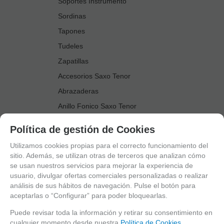
Soportes Instrumento
Sordinas
Tapones
Tudeles
Zapatillas
Accesorios Saxo Tenor
Abrazaderas
Anillo Fonico Saxo Tenor
Atriles Marcha
Política de gestión de Cookies
Boquillas
Utilizamos cookies propias para el correcto funcionamiento del
Boquilleros
sitio. Además, se utilizan otras de terceros que analizan cómo
se usan nuestros servicios para mejorar la experiencia de
Cañas
usuario, divulgar ofertas comerciales personalizadas o realizar
Cordones Arneses
análisis de sus hábitos de navegación. Pulse el botón para
aceptarlas o “Configurar” para poder bloquearlas.
Cortacañas
Deflector Saxo Tenor
Puede revisar toda la información y retirar su consentimiento en
cualquier momento desde nuestra
Política de Cookies.