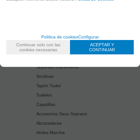
Estuches Guardacañas
Estuches Instrumento
Fundas Boquilla/Tudel
Kits Accesorios Saxo Tenor
Política de cookies
Configurar
Limpiadores
Continuar solo con las
ACEPTAR Y
Protectores Boquilla
cookies necesarias
CONTINUAR
Protectores Llaves
Soportes Instrumento
Sordinas
Tapón Tudel
Tudeles
Zapatillas
Accesorios Saxo Soprano
Abrazaderas
Atriles Marcha