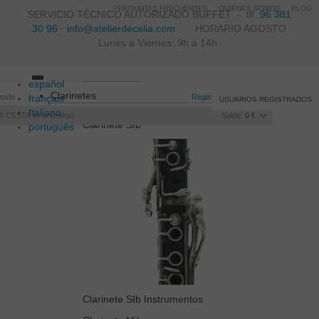
PREGUNTAS FRECUENTES
QUIÉNES SOMOS
BLOG
SERVICIO TÉCNICO AUTORIZADO BUFFET -
tlf.
96 381
30 96
·
info@atelierdecelia.com
HORARIO AGOSTO
Lunes a Viernes: 9h a 14h
español
Toggle
Clarinetes
itado
français
navigation
Registro
/
Iniciar sesión
USUARIOS REGISTRADOS
Italiano
I CESTA
0
artículos
Saldo:
0 €
Clarinete SIb
português
Clarinete SIb Instrumentos