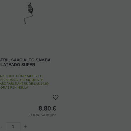
ATRIL SAXO ALTO SAMBA
PLATEADO SUPER
N STOCK. CÓMPRALO Y LO
ECIBIRÁS AL DIA SIGUIENTE
ABORABLE ANTES DE LAS 14:00
ORAS PENINSULA
8,80
€
21.00%
IVA incluido
-
+