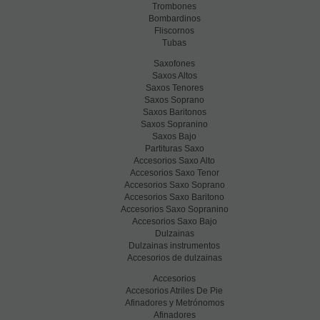
Trombones
Bombardinos
Fliscornos
Tubas
Saxofones
Saxos Altos
Saxos Tenores
Saxos Soprano
Saxos Baritonos
Saxos Sopranino
Saxos Bajo
Partituras Saxo
Accesorios Saxo Alto
Accesorios Saxo Tenor
Accesorios Saxo Soprano
Accesorios Saxo Baritono
Accesorios Saxo Sopranino
Accesorios Saxo Bajo
Dulzainas
Dulzainas instrumentos
Accesorios de dulzainas
Accesorios
Accesorios Atriles De Pie
Afinadores y Metrónomos
Afinadores