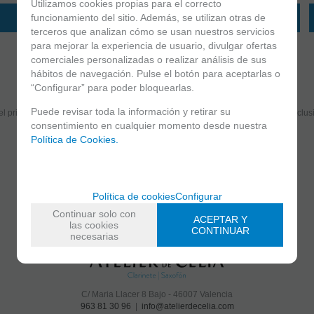
Utilizamos cookies propias para el correcto
funcionamiento del sitio. Además, se utilizan otras de
AÑADIR A CESTA
AÑADIR A CESTA
terceros que analizan cómo se usan nuestros servicios
para mejorar la experiencia de usuario, divulgar ofertas
comerciales personalizadas o realizar análisis de sus
hábitos de navegación. Pulse el botón para aceptarlas o
“Configurar” para poder bloquearlas.
Suscríbete y disfruta de ventajas y exclusivas
Puede revisar toda la información y retirar su
el primero en recibir las novedades y disfruta de descuentos y promociones exclus
consentimiento en cualquier momento desde nuestra
Política de Cookies.
He leído y acepto el
envío de publicidad
Política de cookies
Configurar
Continuar solo con
ACEPTAR Y
las cookies
CONTINUAR
necesarias
C/ Maria Llacer 8 Bajo - 46007 Valencia
963 81 30 96
|
info@atelierdecelia.com