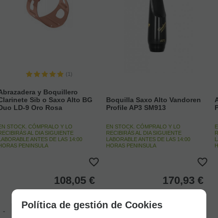
(1)
Abrazadera y Boquillero
Clarinete Sib o Saxo Alto BG
Boquilla Saxo Alto Vandoren
Duo LD-9 Oro Rosa
Profile AP3 SM913
EN STOCK. CÓMPRALO Y LO
EN STOCK. CÓMPRALO Y LO
E
RECIBIRÁS AL DIA SIGUIENTE
RECIBIRÁS AL DIA SIGUIENTE
R
LABORABLE ANTES DE LAS 14:00
LABORABLE ANTES DE LAS 14:00
L
HORAS PENINSULA
HORAS PENINSULA
H
108,05
€
170,93
€
21.00%
IVA incluido
21.00%
IVA incluido
Política de gestión de Cookies
-
+
-
+