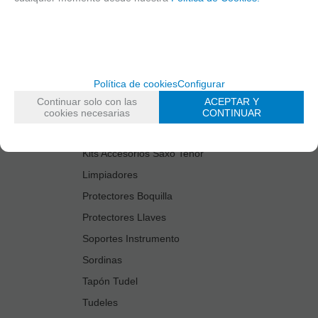
Cañas
Cordones Arneses
Cortacañas
Deflector Saxo Tenor
Política de cookies
Configurar
Estuches Guardacañas
Continuar solo con las
ACEPTAR Y
Estuches Instrumento
cookies necesarias
CONTINUAR
Fundas Boquilla/Tudel
Kits Accesorios Saxo Tenor
Limpiadores
Protectores Boquilla
Protectores Llaves
Soportes Instrumento
Sordinas
Tapón Tudel
Tudeles