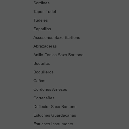
Sordinas
Tapon Tudel
Tudeles
Zapatillas
Accesorios Saxo Barítono
Abrazaderas
Anillo Fonico Saxo Baritono
Boquillas
Boquilleros
Cañas
Cordones Arneses
Cortacañas
Deflector Saxo Baritono
Estuches Guardacañas
Estuches Instrumento