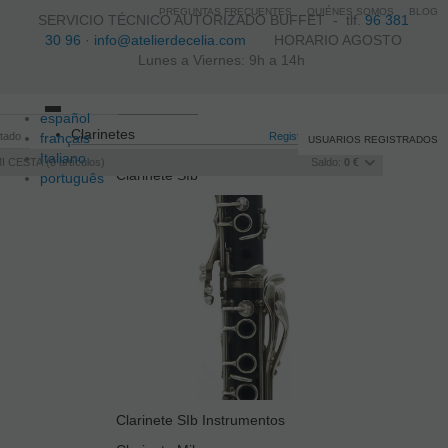
PREGUNTAS FRECUENTES
QUIÉNES SOMOS
BLOG
SERVICIO TÉCNICO AUTORIZADO BUFFET -
tlf.
96 381
30 96
·
info@atelierdecelia.com
HORARIO AGOSTO
Lunes a Viernes: 9h a 14h
español
Toggle
Clarinetes
itado
français
navigation
Registro
/
Iniciar sesión
USUARIOS REGISTRADOS
Italiano
I CESTA
0
artículos
Saldo:
0 €
Clarinete SIb
português
Clarinete SIb Instrumentos