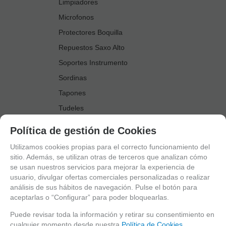
Limpiadores
Microfonos
Protectores Boquilla
Repuestos Saxo Alto
Soportes Instrumento
Sordinas
Tapones
Tudeles
Zapatillas
Política de gestión de Cookies
Accesorios Saxo Tenor
Utilizamos cookies propias para el correcto funcionamiento del
Abrazaderas
sitio. Además, se utilizan otras de terceros que analizan cómo
se usan nuestros servicios para mejorar la experiencia de
Anillo Fonico Saxo Tenor
usuario, divulgar ofertas comerciales personalizadas o realizar
Atriles Marcha
análisis de sus hábitos de navegación. Pulse el botón para
aceptarlas o “Configurar” para poder bloquearlas.
Boquillas
Boquilleros
Puede revisar toda la información y retirar su consentimiento en
cualquier momento desde nuestra
Política de Cookies.