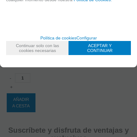
RECIBIRÁS AL DIA
SIGUIENTE
LABORABLE
ANTES DE LAS
14:00 HORAS
PENINSULA
Política de cookies
Configurar
142,90
Continuar solo con las
ACEPTAR Y
cookies necesarias
CONTINUAR
€
21.00%
IVA
incluido
-
+
AÑADIR
A CESTA
Suscríbete y disfruta de ventajas y