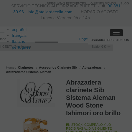
PREGUNTAS FRECUENTES
QUIÉNES SOMOS
BLOG
SERVICIO TÉCNICO AUTORIZADO BUFFET -
tlf.
96 381
30 96
·
info@atelierdecelia.com
HORARIO AGOSTO
Lunes a Viernes: 9h a 14h
español
Toggle
français
itado
Registro
/
Iniciar sesión
USUARIOS REGISTRADOS
navigati
Italiano
I CESTA
português
0
artículos
Saldo:
0 €
Home
Clarinetes
Accesorios Clarinete Sib
Abrazaderas
Abrazaderas Sistema Aleman
Abrazadera
clarinete Sib
Sistema Aleman
Wood Stone
Ishimori oro brillo
EN STOCK. CÓMPRALO Y LO
RECIBIRÁS AL DIA SIGUIENTE