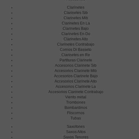
Clarinetes
Clarinetes Sib
Clarinetes Mib
Clarinetes En La
Clarinetes Bajo
Clarinetes En Do
Clarinetes Alto
Clarinetes Contrabajo
Cornos Di Basseto
Clarinetes en Re
Partituras Clarinete
Accesorios Clarinete Sib
Accesorios Clarinete Mib
Accesorios Clarinete Bajo
Accesorios Clarinete Alto
Accesorios Clarinete La
Accesorios Clarinete Contrabajo
Viento metal
Trombones
Bombardinos
Fliscornos
Tubas
Saxofones
Saxos Altos
Saxos Tenores