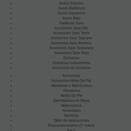
Saxos Soprano
Saxos Baritonos
Saxos Sopranino
Saxos Bajo
Partituras Saxo
Accesorios Saxo Alto
Accesorios Saxo Tenor
Accesorios Saxo Soprano
Accesorios Saxo Baritono
Accesorios Saxo Sopranino
Accesorios Saxo Bajo
Dulzainas
Dulzainas instrumentos
Accesorios de dulzainas
Accesorios
Accesorios Atriles De Pie
Afinadores y Metrónomos
Afinadores
Atriles De Pie
Ejercitadores de Mano
Metronomos
Novedades
Servicios
Taller de reparaciones
a
Reacondicionados (2
mano)
Km 0