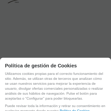
Política de gestión de Cookies
Utilizamos cookies propias para el correcto funcionamiento del
Boquilla
sitio. Además, se utilizan otras de terceros que analizan cómo
Clarinete Sib
se usan nuestros servicios para mejorar la experiencia de
Aleman
usuario, divulgar ofertas comerciales personalizadas o realizar
Vandoren
análisis de sus hábitos de navegación. Pulse el botón para
B40D
CM36078
aceptarlas o “Configurar” para poder bloquearlas.
Puede revisar toda la información y retirar su consentimiento en
EN STOCK.
cualquier momento desde nuestra
Política de Cookies.
CÓMPRALO Y LO