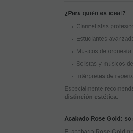
¿Para quién es ideal?
Clarinetistas profesio
Estudiantes avanzado
Músicos de orquesta 
Solistas y músicos d
Intérpretes de repert
Especialmente recomend
distinción estética
.
Acabado Rose Gold: son
El acabado
Rose Gold
no