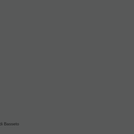
as como para músicos de
 exclusiva, sino que
del sonido
, ofreciendo un
di Basseto