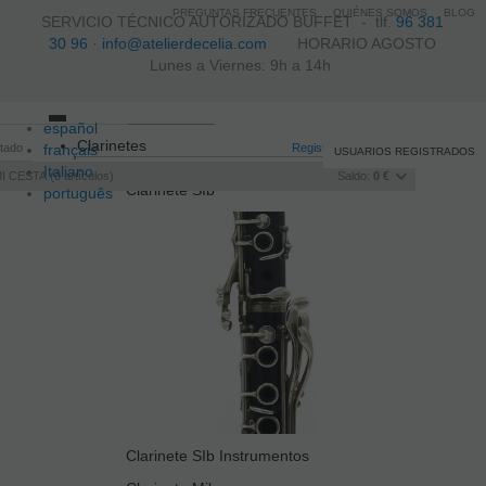
PREGUNTAS FRECUENTES
QUIÉNES SOMOS
BLOG
SERVICIO TÉCNICO AUTORIZADO BUFFET -
tlf.
96 381
30 96
·
info@atelierdecelia.com
HORARIO AGOSTO
Lunes a Viernes: 9h a 14h
español
Toggle
Clarinetes
itado
français
navigation
Registro
/
Iniciar sesión
USUARIOS REGISTRADOS
Italiano
I CESTA
0
artículos
Saldo:
0 €
Clarinete SIb
português
Clarinete SIb Instrumentos