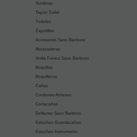
Sordinas
Tapon Tudel
Tudeles
Zapatillas
Accesorios Saxo Barítono
Abrazaderas
Anillo Fonico Saxo Baritono
Boquillas
Boquilleros
Cañas
Cordones Arneses
Cortacañas
Deflector Saxo Baritono
Estuches Guardacañas
Estuches Instrumento