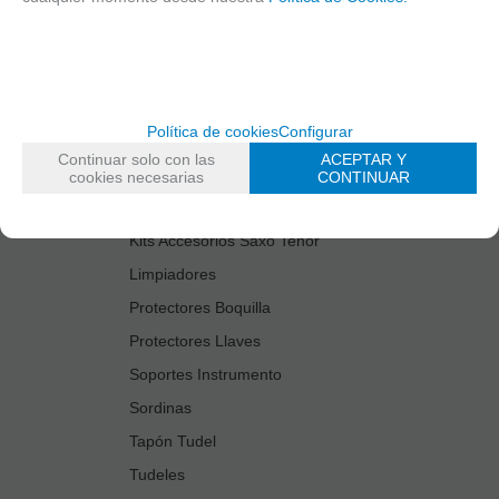
Cañas
Cordones Arneses
Cortacañas
Deflector Saxo Tenor
Política de cookies
Configurar
Estuches Guardacañas
Continuar solo con las
ACEPTAR Y
Estuches Instrumento
cookies necesarias
CONTINUAR
Fundas Boquilla/Tudel
Kits Accesorios Saxo Tenor
Limpiadores
Protectores Boquilla
Protectores Llaves
Soportes Instrumento
Sordinas
Tapón Tudel
Tudeles