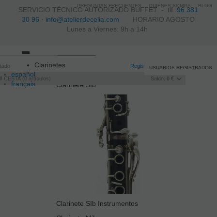
PREGUNTAS FRECUENTES
QUIÉNES SOMOS
BLOG
SERVICIO TÉCNICO AUTORIZADO BUFFET -
tlf.
96 381
30 96
·
info@atelierdecelia.com
HORARIO AGOSTO
Lunes a Viernes: 9h a 14h
Toggle
Clarinetes
itado
navigation
Registro
/
Iniciar sesión
USUARIOS REGISTRADOS
español
I CESTA
0
artículos
Saldo:
0 €
français
Clarinete SIb
Italiano
português
Clarinete SIb Instrumentos