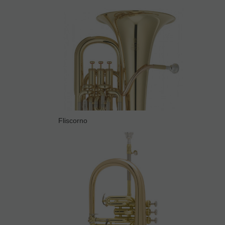
Fliscorno