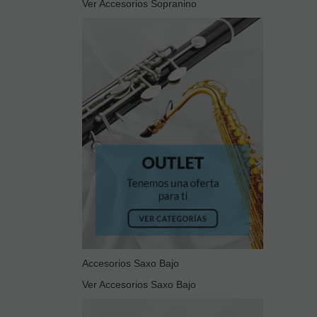
Ver Accesorios Sopranino
Cookies sociales
Cookies de redes sociales externas, que se utilizan para que los
visitantes puedan interactuar con el contenido de diferentes
plataformas sociales (Facebook, YouTube, Twitter, LinkedIn,
etc.) y que se generan únicamente para los usuarios de dichas
redes sociales. Las condiciones de utilización de estas cookies y
la información recopilada, se regula por la política de privacidad
de la plataforma social correspondiente.
Puede informarse de forma concreta sobre qué cookies
estamos utilizando y cuál es la finalidad de cada una de ellas en
nuestra
Política de Cookies
, donde también le explicaremos
cómo puede retirar su consentimiento y eliminarlas de su
navegador.
Si desea navegar solo con las cookies necesarias pulse:
BLOQUEAR COOKIES
Accesorios Saxo Bajo
Ver Accesorios Saxo Bajo