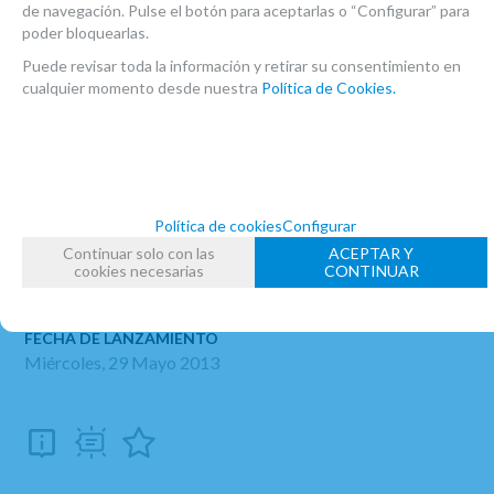
de navegación. Pulse el botón para aceptarlas o “Configurar” para
poder bloquearlas.
Jorge
Producto excelente
Puede revisar toda la información y retirar su consentimiento en
5
/
5
cualquier momento desde nuestra
Política de Cookies.
MARCA
BONADE
FAMILIAS RELACIONADAS
Política de cookies
Configurar
ACCESORIOS CLARINETE SIB
CLARINETES
Continuar solo con las
ACEPTAR Y
cookies necesarias
CONTINUAR
ABRAZADERAS
ABRAZADERAS SISTEMA FRANCÉS
FECHA DE LANZAMIENTO
Miércoles, 29 Mayo 2013