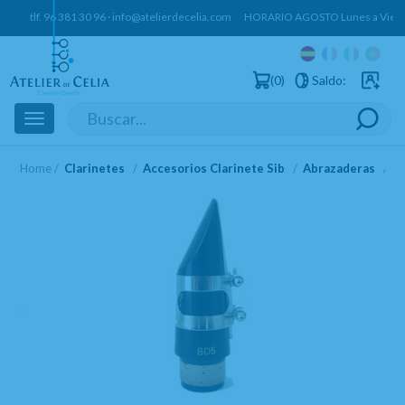
tlf.
96 381 30 96
·
info@atelierdecelia.com
HORARIO AGOSTO Lunes a Vierne
0
Saldo:
Usuarios 
Toggle
navigation
Home
Clarinetes
Accesorios Clarinete Sib
Abrazaderas
A