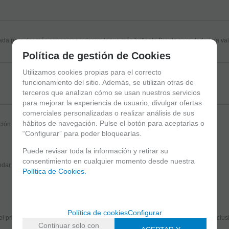
ada para dar más armonicos y dar un toque más brillante.Pronto para darle una va
Política de gestión de Cookies
Utilizamos cookies propias para el correcto
funcionamiento del sitio. Además, se utilizan otras de
terceros que analizan cómo se usan nuestros servicios
para mejorar la experiencia de usuario, divulgar ofertas
comerciales personalizadas o realizar análisis de sus
hábitos de navegación. Pulse el botón para aceptarlas o
ión precio calidad es inmejorable.
“Configurar” para poder bloquearlas.
Puede revisar toda la información y retirar su
consentimiento en cualquier momento desde nuestra
Valorar
dar
Política de Cookies.
Suscríbete y disfruta de ventajas y exclusivas
Política de cookies
Configurar
el primero en recibir las novedades y disfruta de descuentos y promociones exclus
Continuar solo con