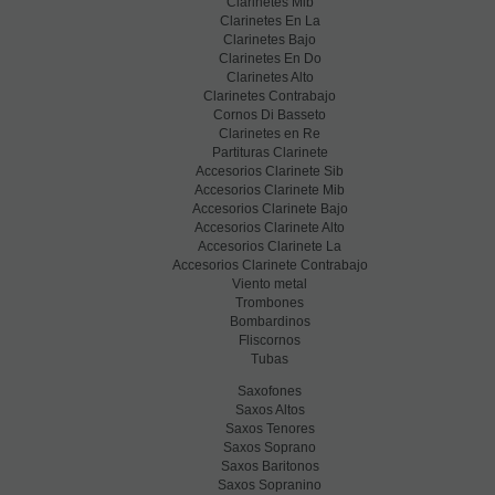
Clarinetes Mib
Clarinetes En La
Clarinetes Bajo
Clarinetes En Do
Clarinetes Alto
Clarinetes Contrabajo
Cornos Di Basseto
Clarinetes en Re
Partituras Clarinete
Accesorios Clarinete Sib
Accesorios Clarinete Mib
Accesorios Clarinete Bajo
Accesorios Clarinete Alto
Accesorios Clarinete La
Accesorios Clarinete Contrabajo
Viento metal
Trombones
Bombardinos
Fliscornos
Tubas
Saxofones
Saxos Altos
Saxos Tenores
Saxos Soprano
Saxos Baritonos
Saxos Sopranino