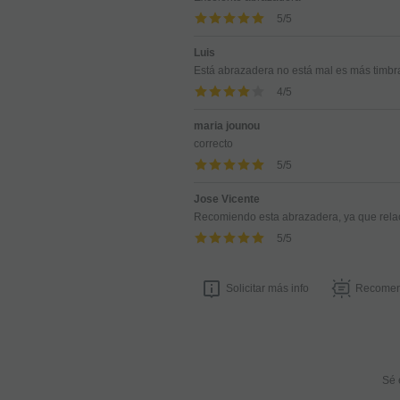
5
/
5
Luis
Está abrazadera no está mal es más timbr
4
/
5
maria jounou
correcto
5
/
5
Jose Vicente
Recomiendo esta abrazadera, ya que relac
5
/
5
Solicitar más info
Recomen
Sé 