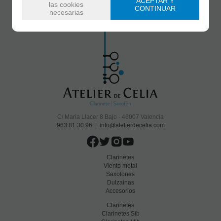
ACEPTAR Y
las cookies
CONTINUAR
necesarias
He leído y acepto el
envío de publicidad
C/ Maria Llacer 8 Bajo - 46007 Valencia
963 81 30 96
|
info@atelierdecelia.com
Clarinetes
Viento metal
Saxofones
Dulzainas
Accesorios
Clarinetes
Clarinetes Sib