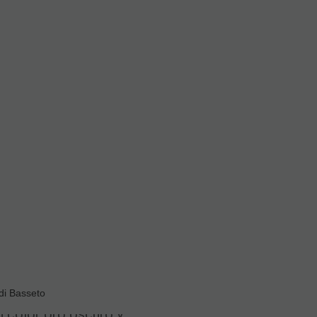
di Basseto
n color oro oscuro y