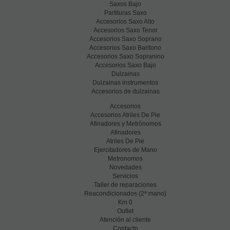
Saxos Bajo
Partituras Saxo
Accesorios Saxo Alto
Accesorios Saxo Tenor
Accesorios Saxo Soprano
Accesorios Saxo Baritono
Accesorios Saxo Sopranino
Accesorios Saxo Bajo
Dulzainas
Dulzainas instrumentos
Accesorios de dulzainas
Accesorios
Accesorios Atriles De Pie
Afinadores y Metrónomos
Afinadores
Atriles De Pie
Ejercitadores de Mano
Metronomos
Novedades
Servicios
Taller de reparaciones
a
Reacondicionados (2
mano)
Km 0
Outlet
Atención al cliente
Contacto