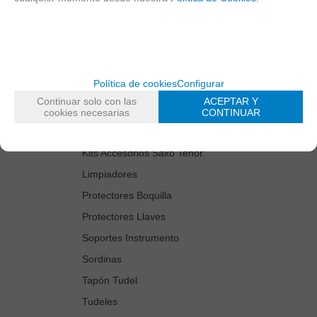
Cañas
Cordones Arneses
Cortacañas
Deflector Saxo Tenor
Política de cookies
Configurar
Estuches Guardacañas
Continuar solo con las
ACEPTAR Y
Estuches Instrumento
cookies necesarias
CONTINUAR
Fundas Boquilla/Tudel
Kits Accesorios Saxo Tenor
Limpiadores
Protectores Boquilla
Protectores Llaves
Soportes Instrumento
Sordinas
Tapón Tudel
Tudeles