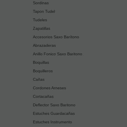
Sordinas
Tapon Tudel
Tudeles
Zapatillas
Accesorios Saxo Barítono
Abrazaderas
Anillo Fonico Saxo Baritono
Boquillas
Boquilleros
Cañas
Cordones Arneses
Cortacañas
Deflector Saxo Baritono
Estuches Guardacañas
Estuches Instrumento