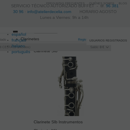
PREGUNTAS FRECUENTES
QUIÉNES SOMOS
BLOG
SERVICIO TÉCNICO AUTORIZADO BUFFET -
tlf.
96 381
30 96
·
info@atelierdecelia.com
HORARIO AGOSTO
Lunes a Viernes: 9h a 14h
español
Toggle
Clarinetes
itado
français
navigation
Registro
/
Iniciar sesión
USUARIOS REGISTRADOS
Italiano
I CESTA
0
artículos
Saldo:
0 €
Clarinete SIb
português
Clarinete SIb Instrumentos