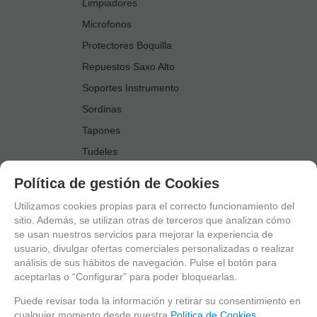
Limpiadores
Microfonos
Protectores Boquilla
Repuestos Saxo Alto
Soportes Instrumento
Sordinas
Tapones
Tudeles
Zapatillas
Política de gestión de Cookies
Accesorios Saxo Tenor
Utilizamos cookies propias para el correcto funcionamiento del
Abrazaderas
sitio. Además, se utilizan otras de terceros que analizan cómo
se usan nuestros servicios para mejorar la experiencia de
Anillo Fonico Saxo Tenor
usuario, divulgar ofertas comerciales personalizadas o realizar
Atriles Marcha
análisis de sus hábitos de navegación. Pulse el botón para
aceptarlas o “Configurar” para poder bloquearlas.
Boquillas
Boquilleros
Puede revisar toda la información y retirar su consentimiento en
cualquier momento desde nuestra
Política de Cookies.