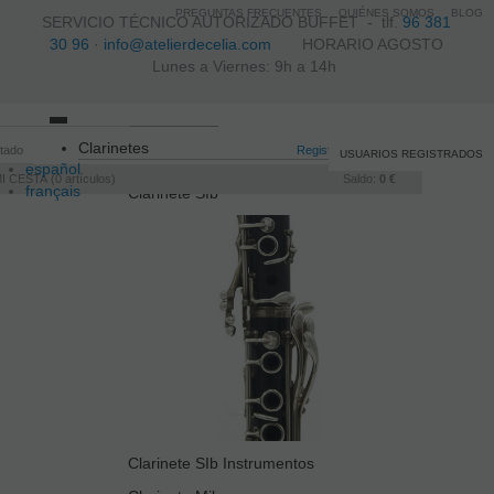
PREGUNTAS FRECUENTES
QUIÉNES SOMOS
BLOG
SERVICIO TÉCNICO AUTORIZADO BUFFET -
tlf.
96 381
30 96
·
info@atelierdecelia.com
HORARIO AGOSTO
Lunes a Viernes: 9h a 14h
Toggle
Clarinetes
itado
navigation
Registro
/
Iniciar sesión
USUARIOS REGISTRADOS
español
I CESTA
0
artículos
Saldo:
0 €
français
Clarinete SIb
Italiano
português
Clarinete SIb Instrumentos