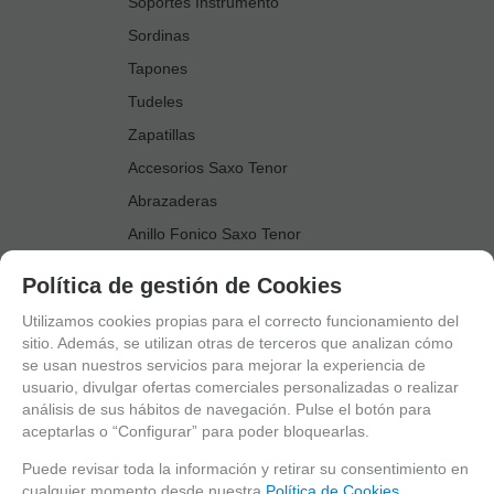
Soportes Instrumento
Sordinas
Tapones
Tudeles
Zapatillas
Accesorios Saxo Tenor
Abrazaderas
Anillo Fonico Saxo Tenor
Atriles Marcha
Política de gestión de Cookies
Boquillas
Utilizamos cookies propias para el correcto funcionamiento del
Boquilleros
sitio. Además, se utilizan otras de terceros que analizan cómo
se usan nuestros servicios para mejorar la experiencia de
Cañas
usuario, divulgar ofertas comerciales personalizadas o realizar
Cordones Arneses
análisis de sus hábitos de navegación. Pulse el botón para
aceptarlas o “Configurar” para poder bloquearlas.
Cortacañas
Deflector Saxo Tenor
Puede revisar toda la información y retirar su consentimiento en
cualquier momento desde nuestra
Política de Cookies.