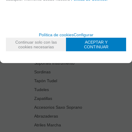
Estuches Guardacañas
Estuches Instrumento
Fundas Boquilla/Tudel
Kits Accesorios Saxo Tenor
Política de cookies
Configurar
Limpiadores
Continuar solo con las
ACEPTAR Y
Protectores Boquilla
cookies necesarias
CONTINUAR
Protectores Llaves
Soportes Instrumento
Sordinas
Tapón Tudel
Tudeles
Zapatillas
Accesorios Saxo Soprano
Abrazaderas
Atriles Marcha