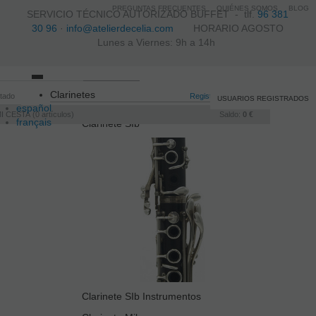
PREGUNTAS FRECUENTES
QUIÉNES SOMOS
BLOG
SERVICIO TÉCNICO AUTORIZADO BUFFET -
tlf.
96 381
30 96
·
info@atelierdecelia.com
HORARIO AGOSTO
Lunes a Viernes: 9h a 14h
Toggle
Clarinetes
itado
navigation
Registro
/
Iniciar sesión
USUARIOS REGISTRADOS
español
I CESTA
0
artículos
Saldo:
0 €
français
Clarinete SIb
Italiano
português
Clarinete SIb Instrumentos